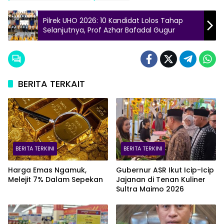
Pilrek UHO 2026: 10 Kandidat Lolos Tahap
Selanjutnya, Prof Azhar Bafadal Gugur
BERITA TERKAIT
BERITA TERKINI
BERITA TERKINI
Harga Emas Ngamuk,
Gubernur ASR Ikut Icip-Icip
Melejit 7% Dalam Sepekan
Jajanan di Tenan Kuliner
Sultra Maimo 2026