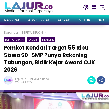
Langsung
ke
konten
NASIONAL
ADVETORIAL
DAERAH
POLITIK
HUKRI
Beranda
BERITA TERKINI
BERITA TERKINI
EKOBIS
HEADLINE
Pemkot Kendari Target 55 Ribu
Siswa SD-SMP Punya Rekening
Tabungan, Bidik Kejar Award OJK
2026
Lajur.co
3 Min Baca
17 Juni 2026