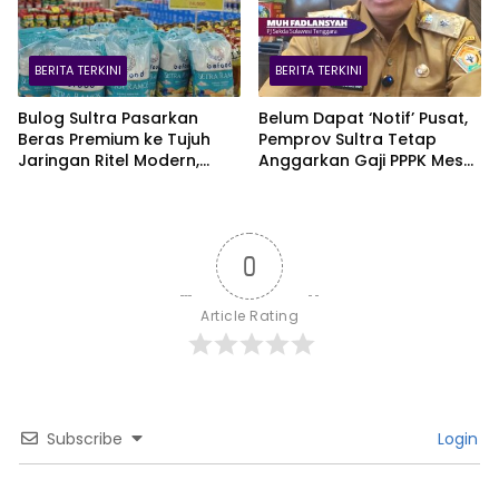
BERITA TERKINI
BERITA TERKINI
Bulog Sultra Pasarkan
Belum Dapat ‘Notif’ Pusat,
Beras Premium ke Tujuh
Pemprov Sultra Tetap
Jaringan Ritel Modern,
Anggarkan Gaji PPPK Meski
Merek Anoa Sultra Paling
Fiskal Megap-Megap
Diminati
0
Article Rating
Subscribe
Login