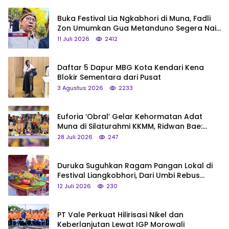
Buka Festival Lia Ngkabhori di Muna, Fadli
Zon Umumkan Gua Metanduno Segera Naik
Status Jadi Cagar Budaya Nasional
11 Juli 2026
2412
Daftar 5 Dapur MBG Kota Kendari Kena
Blokir Sementara dari Pusat
3 Agustus 2026
2233
Euforia ‘Obral’ Gelar Kehormatan Adat
Muna di Silaturahmi KKMM, Ridwan Bae:
Saya Bukan Tipe Begitu, Belum Pantas!
28 Juli 2026
247
Duruka Suguhkan Ragam Pangan Lokal di
Festival Liangkobhori, Dari Umbi Rebus
hingga Tumpeng Beras Muna
12 Juli 2026
230
PT Vale Perkuat Hilirisasi Nikel dan
Keberlanjutan Lewat IGP Morowali