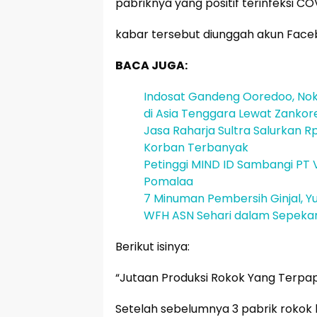
pabriknya yang positif terinfeksi CO
kabar tersebut diunggah akun Faceb
BACA JUGA:
Indosat Gandeng Ooredoo, Noki
di Asia Tenggara Lewat Zankor
Jasa Raharja Sultra Salurkan Rp
Korban Terbanyak
Petinggi MIND ID Sambangi PT V
Pomalaa
7 Minuman Pembersih Ginjal, Yu
WFH ASN Sehari dalam Sepeka
Berikut isinya:
“Jutaan Produksi Rokok Yang Terpap
Setelah sebelumnya 3 pabrik rokok b