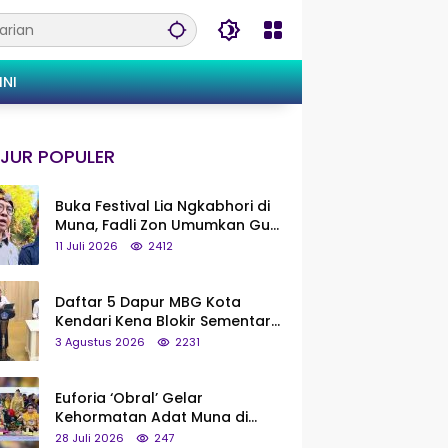
INI
JUR POPULER
Buka Festival Lia Ngkabhori di
Muna, Fadli Zon Umumkan Gua
Metanduno Segera Naik Status
11 Juli 2026
2412
Jadi Cagar Budaya Nasional
Daftar 5 Dapur MBG Kota
Kendari Kena Blokir Sementara
dari Pusat
3 Agustus 2026
2231
Euforia ‘Obral’ Gelar
Kehormatan Adat Muna di
Silaturahmi KKMM, Ridwan Bae:
28 Juli 2026
247