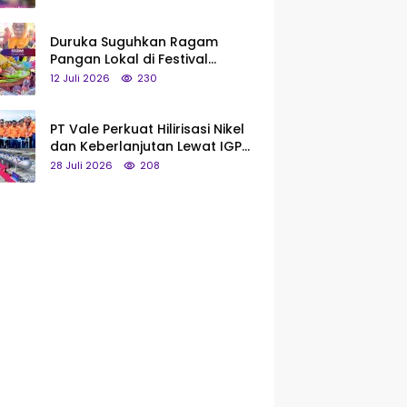
Saya Bukan Tipe Begitu, Belum
Pantas!
Duruka Suguhkan Ragam
Pangan Lokal di Festival
Liangkobhori, Dari Umbi Rebus
12 Juli 2026
230
hingga Tumpeng Beras Muna
PT Vale Perkuat Hilirisasi Nikel
dan Keberlanjutan Lewat IGP
Morowali
28 Juli 2026
208