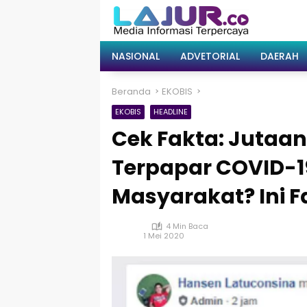
Langsung
ke
konten
NASIONAL
ADVETORIAL
DAERAH
Beranda
EKOBIS
EKOBIS
HEADLINE
Cek Fakta: Jutaa
Terpapar COVID-19
Masyarakat? Ini 
4 Min Baca
1 Mei 2020