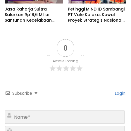
Jasa Raharja Sultra
Petinggi MIND ID Sambangi
Salurkan Rp18,6 Miliar
PT Vale Kolaka, Kawal
Santunan Kecelakaan,
Proyek Strategis Nasional
Pelajar Jadi Korban
Blok Pomalaa
Terbanyak
0
Article Rating
Subscribe
Login
N
a
m
E