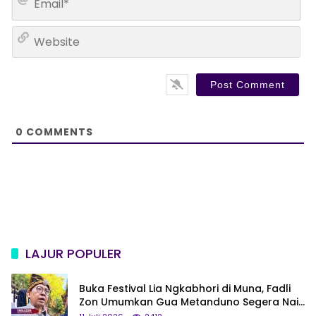
e
m
*
a
W
i
e
l
b
*
s
i
t
e
0
COMMENTS
LAJUR POPULER
Buka Festival Lia Ngkabhori di Muna, Fadli
Zon Umumkan Gua Metanduno Segera Naik
Status Jadi Cagar Budaya Nasional