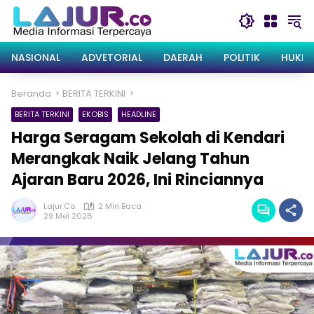
Langsung
ke
konten
NASIONAL
ADVETORIAL
DAERAH
POLITIK
HUKRI
Beranda
BERITA TERKINI
BERITA TERKINI
EKOBIS
HEADLINE
Harga Seragam Sekolah di Kendari
Merangkak Naik Jelang Tahun
Ajaran Baru 2026, Ini Rinciannya
Lajur.co
2 Min Baca
29 Mei 2026