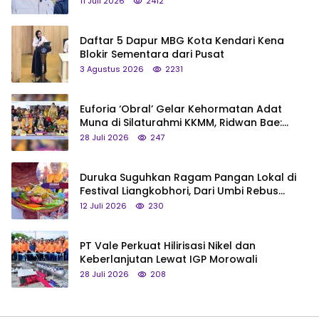
11 Juli 2026
2412
Daftar 5 Dapur MBG Kota Kendari Kena
Blokir Sementara dari Pusat
3 Agustus 2026
2231
Euforia ‘Obral’ Gelar Kehormatan Adat
Muna di Silaturahmi KKMM, Ridwan Bae:
Saya Bukan Tipe Begitu, Belum Pantas!
28 Juli 2026
247
Duruka Suguhkan Ragam Pangan Lokal di
Festival Liangkobhori, Dari Umbi Rebus
hingga Tumpeng Beras Muna
12 Juli 2026
230
PT Vale Perkuat Hilirisasi Nikel dan
Keberlanjutan Lewat IGP Morowali
28 Juli 2026
208