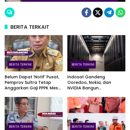
2026
BERITA TERKAIT
BERITA TERKINI
BERITA TERKINI
Belum Dapat ‘Notif’ Pusat,
Indosat Gandeng
Pemprov Sultra Tetap
Ooredoo, Nokia, dan
Anggarkan Gaji PPPK Meski
NVIDIA Bangun
Fiskal Megap-Megap
Infrastruktur AI Terbesar di
Asia Tenggara Lewat
Zankore
BERITA TERKINI
BERITA TERKINI