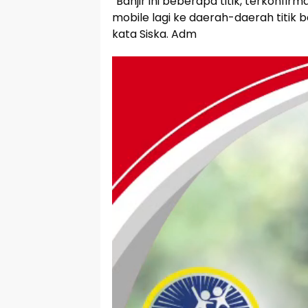
“Banjir ini beberapa titik, terkonfirm
mobile lagi ke daerah-daerah titik b
kata Siska. Adm