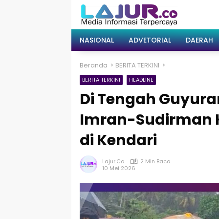
Langsung
ke
konten
NASIONAL
ADVETORIAL
DAERAH
Beranda
BERITA TERKINI
BERITA TERKINI
HEADLINE
Di Tengah Guyuran
Imran-Sudirman K
di Kendari
Lajur.co
2 Min Baca
10 Mei 2026