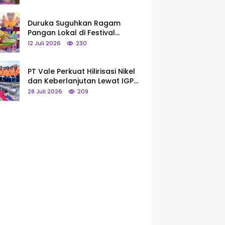
Saya Bukan Tipe Begitu, Belum
Pantas!
Duruka Suguhkan Ragam
Pangan Lokal di Festival
Liangkobhori, Dari Umbi Rebus
12 Juli 2026
230
hingga Tumpeng Beras Muna
PT Vale Perkuat Hilirisasi Nikel
dan Keberlanjutan Lewat IGP
Morowali
28 Juli 2026
209