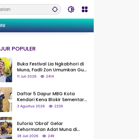
INI
JUR POPULER
Buka Festival Lia Ngkabhori di
Muna, Fadli Zon Umumkan Gua
Metanduno Segera Naik Status
11 Juli 2026
2414
Jadi Cagar Budaya Nasional
Daftar 5 Dapur MBG Kota
Kendari Kena Blokir Sementara
dari Pusat
3 Agustus 2026
2239
Euforia ‘Obral’ Gelar
Kehormatan Adat Muna di
Silaturahmi KKMM, Ridwan Bae:
28 Juli 2026
249