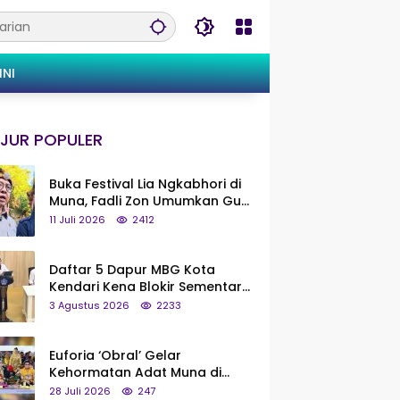
INI
JUR POPULER
Buka Festival Lia Ngkabhori di
Muna, Fadli Zon Umumkan Gua
Metanduno Segera Naik Status
11 Juli 2026
2412
Jadi Cagar Budaya Nasional
Daftar 5 Dapur MBG Kota
Kendari Kena Blokir Sementara
dari Pusat
3 Agustus 2026
2233
Euforia ‘Obral’ Gelar
Kehormatan Adat Muna di
Silaturahmi KKMM, Ridwan Bae:
28 Juli 2026
247