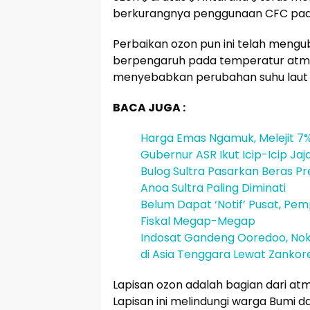
berkurangnya penggunaan CFC pada
Perbaikan ozon pun ini telah menguba
berpengaruh pada temperatur atmosf
menyebabkan perubahan suhu laut 
BACA JUGA :
Harga Emas Ngamuk, Melejit 
Gubernur ASR Ikut Icip-Icip Ja
Bulog Sultra Pasarkan Beras Pr
Anoa Sultra Paling Diminati
Belum Dapat ‘Notif’ Pusat, Pe
Fiskal Megap-Megap
Indosat Gandeng Ooredoo, Noki
di Asia Tenggara Lewat Zankor
Lapisan ozon adalah bagian dari atm
Lapisan ini melindungi warga Bumi dar