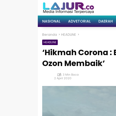
Langsung
ke
konten
NASIONAL
ADVETORIAL
DAERAH
Beranda
HEADLINE
HEADLINE
‘Hikmah Corona : 
Ozon Membaik’
3 Min Baca
2 April 2020