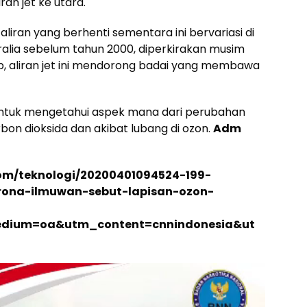
an jet ke utara.
aliran yang berhenti sementara ini bervariasi di
tralia sebelum tahun 2000, diperkirakan musim
bab, aliran jet ini mendorong badai yang membawa
untuk mengetahui aspek mana dari perubahan
rbon dioksida dan akibat lubang di ozon.
Adm
.com/teknologi/20200401094524-199-
ona-ilmuwan-sebut-lapisan-ozon-
dium=oa&utm_content=cnnindonesia&ut