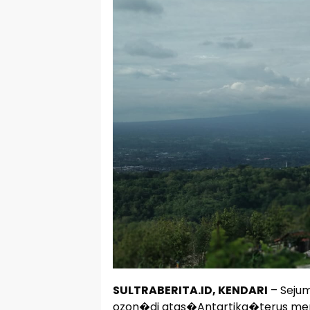
SULTRABERITA.ID, KENDARI
– Sejum
ozon�di atas�Antartika�terus menga