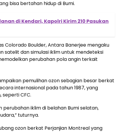
 yang bisa bertahan hidup di Bumi.
anan di Kendari, Kapolri Kirim 210 Pasukan
itas Colorado Boulder, Antara Banerjee mengaku
atelit dan simulasi iklim untuk mendeteksi
 memodelkan perubahan pola angin terkait
ampaikan pemulihan ozon sebagian besar berkat
ecara internasional pada tahun 1987, yang
 seperti CFC.
erubahan iklim di belahan Bumi selatan,
 udara,” tuturnya.
bang ozon berkat Perjanjian Montreal yang