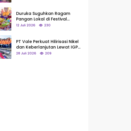
Saya Bukan Tipe Begitu, Belum
Pantas!
Duruka Suguhkan Ragam
Pangan Lokal di Festival
Liangkobhori, Dari Umbi Rebus
12 Juli 2026
230
hingga Tumpeng Beras Muna
PT Vale Perkuat Hilirisasi Nikel
dan Keberlanjutan Lewat IGP
Morowali
28 Juli 2026
209