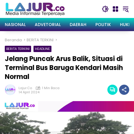
Langsung
ke
konten
NASIONAL
ADVETORIAL
DAERAH
POLITIK
HUKRI
Beranda
BERITA TERKINI
BERITA TERKINI
HEADLINE
Jelang Puncak Arus Balik, Situasi di
Terminal Bus Baruga Kendari Masih
Normal
Lajur.co
1 Min Baca
14 April 2024