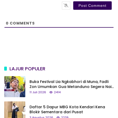
s
i
t
e
0
COMMENTS
LAJUR POPULER
Buka Festival Lia Ngkabhori di Muna, Fadli
Zon Umumkan Gua Metanduno Segera Naik
Status Jadi Cagar Budaya Nasional
11 Juli 2026
2414
Daftar 5 Dapur MBG Kota Kendari Kena
Blokir Sementara dari Pusat
3 Agustus 2026
2239