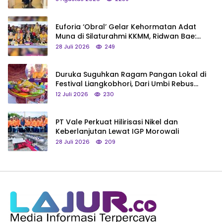
Euforia ‘Obral’ Gelar Kehormatan Adat
Muna di Silaturahmi KKMM, Ridwan Bae:
Saya Bukan Tipe Begitu, Belum Pantas!
28 Juli 2026
249
Duruka Suguhkan Ragam Pangan Lokal di
Festival Liangkobhori, Dari Umbi Rebus
hingga Tumpeng Beras Muna
12 Juli 2026
230
PT Vale Perkuat Hilirisasi Nikel dan
Keberlanjutan Lewat IGP Morowali
28 Juli 2026
209