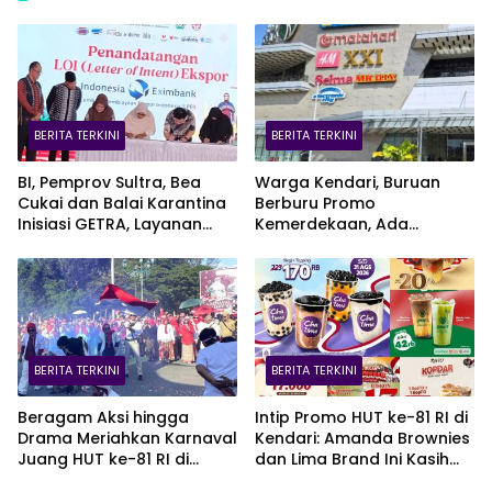
BERITA TERKINI
BERITA TERKINI
BI, Pemprov Sultra, Bea
Warga Kendari, Buruan
Cukai dan Balai Karantina
Berburu Promo
Inisiasi GETRA, Layanan
Kemerdekaan, Ada
Terpadu UMKM Bidik Pasar
Kesempatan Bawa Pulang
Ekspor
EV Car
BERITA TERKINI
BERITA TERKINI
Beragam Aksi hingga
Intip Promo HUT ke-81 RI di
Drama Meriahkan Karnaval
Kendari: Amanda Brownies
Juang HUT ke-81 RI di
dan Lima Brand Ini Kasih
Kendari
Diskon Gede!