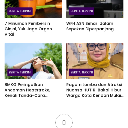
BERITA TERKINI
BERITA TERKINI
7 Minuman Pembersih
WFH ASN Sehari dalam
Ginjal, Yuk Jaga Organ
Sepekan Diperpanjang
Vital
BERITA TERKINI
BERITA TERKINI
BMKG Peringatkan
Ragam Lomba dan Atraksi
Ancaman Heatstroke,
Nuansa HUT RI Bakal Hibur
Kenali Tanda-Cara
Warga Kota Kendari Mulai
Penanganannya
9 Agustus
0