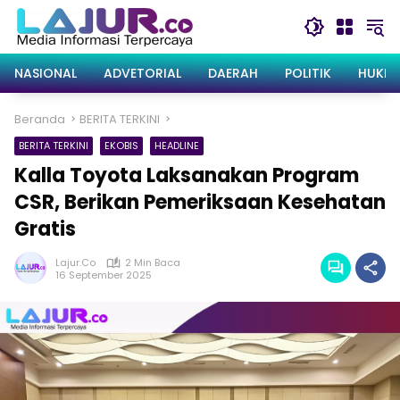
Langsung
ke
konten
NASIONAL
ADVETORIAL
DAERAH
POLITIK
HUKRI
Beranda
BERITA TERKINI
BERITA TERKINI
EKOBIS
HEADLINE
Kalla Toyota Laksanakan Program
CSR, Berikan Pemeriksaan Kesehatan
Gratis
Lajur.co
2 Min Baca
16 September 2025