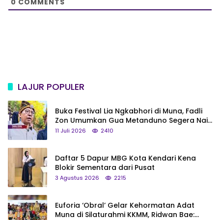
0
COMMENTS
LAJUR POPULER
Buka Festival Lia Ngkabhori di Muna, Fadli
Zon Umumkan Gua Metanduno Segera Naik
Status Jadi Cagar Budaya Nasional
11 Juli 2026
2410
Daftar 5 Dapur MBG Kota Kendari Kena
Blokir Sementara dari Pusat
3 Agustus 2026
2215
Euforia ‘Obral’ Gelar Kehormatan Adat
Muna di Silaturahmi KKMM, Ridwan Bae: