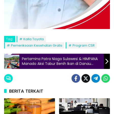
Tag:
Kalla Toyota
Pemeriksaan Kesehatan Gratis
Program CSR
Pertamina Patra Niaga Sulawesi & HIMPANA
Manado Aksi Tabur Benih Ikan di Danau
Tondano
BERITA TERKAIT