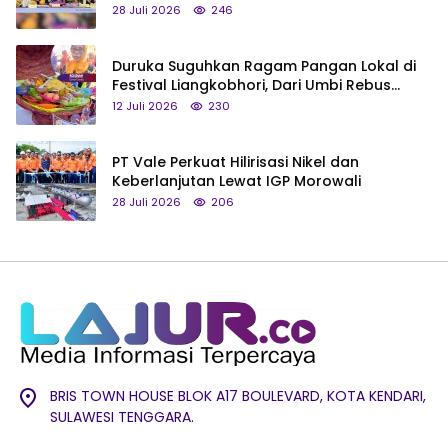
Saya Bukan Tipe Begitu, Belum Pantas!
28 Juli 2026
246
Duruka Suguhkan Ragam Pangan Lokal di
Festival Liangkobhori, Dari Umbi Rebus
hingga Tumpeng Beras Muna
12 Juli 2026
230
PT Vale Perkuat Hilirisasi Nikel dan
Keberlanjutan Lewat IGP Morowali
28 Juli 2026
206
BRIS TOWN HOUSE BLOK A17 BOULEVARD, KOTA KENDARI,
SULAWESI TENGGARA.