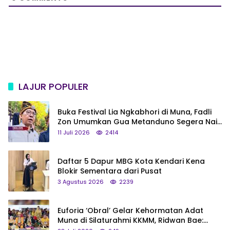
LAJUR POPULER
Buka Festival Lia Ngkabhori di Muna, Fadli
Zon Umumkan Gua Metanduno Segera Naik
Status Jadi Cagar Budaya Nasional
11 Juli 2026
2414
Daftar 5 Dapur MBG Kota Kendari Kena
Blokir Sementara dari Pusat
3 Agustus 2026
2239
Euforia ‘Obral’ Gelar Kehormatan Adat
Muna di Silaturahmi KKMM, Ridwan Bae: