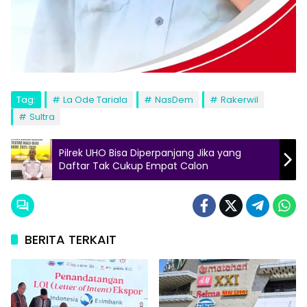
Tag:
La Ode Tariala
NasDem
Rakerwil
Sultra
Pilrek UHO Bisa Diperpanjang Jika yang
Daftar Tak Cukup Empat Calon
BERITA TERKAIT