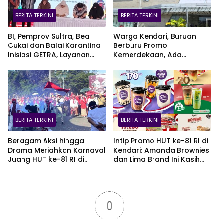
BERITA TERKINI
BERITA TERKINI
BI, Pemprov Sultra, Bea
Warga Kendari, Buruan
Cukai dan Balai Karantina
Berburu Promo
Inisiasi GETRA, Layanan
Kemerdekaan, Ada
Terpadu UMKM Bidik Pasar
Kesempatan Bawa Pulang
Ekspor
EV Car
BERITA TERKINI
BERITA TERKINI
Beragam Aksi hingga
Intip Promo HUT ke-81 RI di
Drama Meriahkan Karnaval
Kendari: Amanda Brownies
Juang HUT ke-81 RI di
dan Lima Brand Ini Kasih
Kendari
Diskon Gede!
0