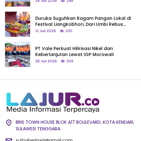
Saya Bukan Tipe Begitu, Belum Pantas!
28 Juli 2026
249
Duruka Suguhkan Ragam Pangan Lokal di
Festival Liangkobhori, Dari Umbi Rebus
hingga Tumpeng Beras Muna
12 Juli 2026
230
PT Vale Perkuat Hilirisasi Nikel dan
Keberlanjutan Lewat IGP Morowali
28 Juli 2026
209
BRIS TOWN HOUSE BLOK A17 BOULEVARD, KOTA KENDARI,
SULAWESI TENGGARA.
sultraberitaid@gmail.com