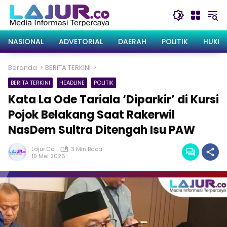
Langsung
ke
konten
NASIONAL
ADVETORIAL
DAERAH
POLITIK
HUKRI
Beranda
BERITA TERKINI
BERITA TERKINI
HEADLINE
POLITIK
Kata La Ode Tariala ‘Diparkir’ di Kursi
Pojok Belakang Saat Rakerwil
NasDem Sultra Ditengah Isu PAW
Lajur.co
3 Min Baca
19 Mei 2026