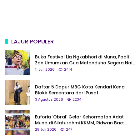
LAJUR POPULER
Buka Festival Lia Ngkabhori di Muna, Fadli
Zon Umumkan Gua Metanduno Segera Naik
Status Jadi Cagar Budaya Nasional
11 Juli 2026
2414
Daftar 5 Dapur MBG Kota Kendari Kena
Blokir Sementara dari Pusat
3 Agustus 2026
2234
Euforia ‘Obral’ Gelar Kehormatan Adat
Muna di Silaturahmi KKMM, Ridwan Bae:
Saya Bukan Tipe Begitu, Belum Pantas!
28 Juli 2026
247