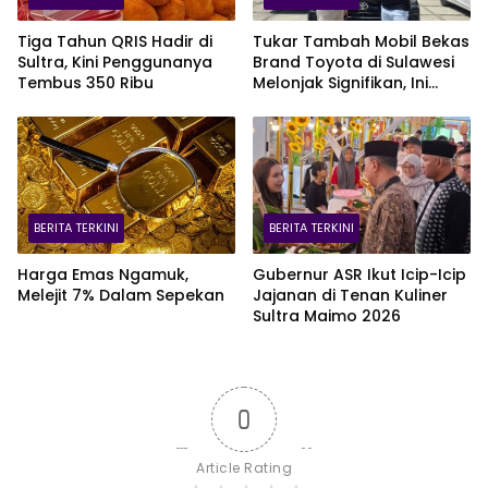
Tiga Tahun QRIS Hadir di
Tukar Tambah Mobil Bekas
Sultra, Kini Penggunanya
Brand Toyota di Sulawesi
Tembus 350 Ribu
Melonjak Signifikan, Ini
Varian Mobil Paling Laris!
BERITA TERKINI
BERITA TERKINI
Harga Emas Ngamuk,
Gubernur ASR Ikut Icip-Icip
Melejit 7% Dalam Sepekan
Jajanan di Tenan Kuliner
Sultra Maimo 2026
0
Article Rating