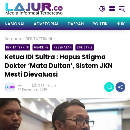
Langsung
ke
konten
NASIONAL
ADVETORIAL
DAERAH
POLITIK
HUKRI
Beranda
BERITA TERKINI
BERITA TERKINI
HEADLINE
KESEHATAN
LIFE STYLE
Ketua IDI Sultra : Hapus Stigma
Dokter ‘Mata Duitan’, Sistem JKN
Mesti Dievaluasi
Admin
2 Min Baca
14 Desember 2019