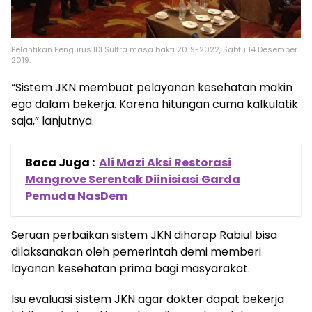
Pelantikan Pengurus IDI Sultra masa bakti 2019-2022, Sabtu 14 Desember
2019.
“Sistem JKN membuat pelayanan kesehatan makin
ego dalam bekerja. Karena hitungan cuma kalkulatik
saja,” lanjutnya.
Baca Juga :
Ali Mazi Aksi Restorasi
Mangrove Serentak Diinisiasi Garda
Pemuda NasDem
Seruan perbaikan sistem JKN diharap Rabiul bisa
dilaksanakan oleh pemerintah demi memberi
layanan kesehatan prima bagi masyarakat.
Isu evaluasi sistem JKN agar dokter dapat bekerja