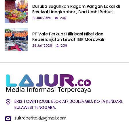
Duruka Suguhkan Ragam Pangan Lokal di
Festival Liangkobhori, Dari Umbi Rebus
hingga Tumpeng Beras Muna
12 Juli 2026
230
PT Vale Perkuat Hilirisasi Nikel dan
Keberlanjutan Lewat IGP Morowali
28 Juli 2026
209
BRIS TOWN HOUSE BLOK A17 BOULEVARD, KOTA KENDARI,
SULAWESI TENGGARA.
sultraberitaid@gmail.com