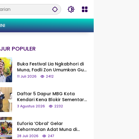
INI
JUR POPULER
Buka Festival Lia Ngkabhori di
Muna, Fadli Zon Umumkan Gua
Metanduno Segera Naik Status
11 Juli 2026
2412
Jadi Cagar Budaya Nasional
Daftar 5 Dapur MBG Kota
Kendari Kena Blokir Sementara
dari Pusat
3 Agustus 2026
2232
Euforia ‘Obral’ Gelar
Kehormatan Adat Muna di
Silaturahmi KKMM, Ridwan Bae:
28 Juli 2026
247