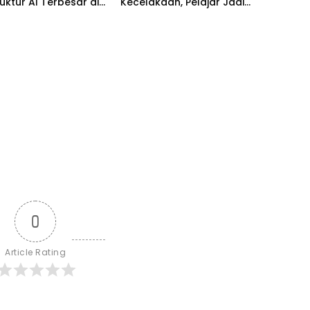
ruktur AI Terbesar di
Kecelakaan, Pelajar Jadi
enggara Lewat
Korban Terbanyak
e
0
Article Rating