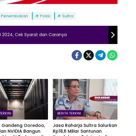
Penembakan
Polisi
Sultra
i 2024, Cek Syarat dan Caranya
TERKINI
BERITA TERKINI
t Gandeng Ooredoo,
Jasa Raharja Sultra Salurkan
dan NVIDIA Bangun
Rp18,6 Miliar Santunan