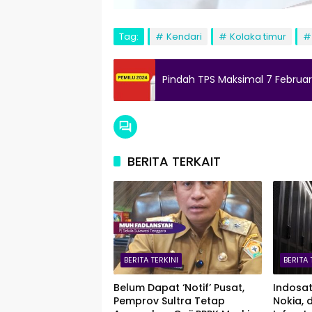
Tag:
Kendari
Kolaka timur
Pindah TPS Maksimal 7 Februar
BERITA TERKAIT
BERITA TERKINI
BERITA 
Belum Dapat ‘Notif’ Pusat,
Indosa
Pemprov Sultra Tetap
Nokia, 