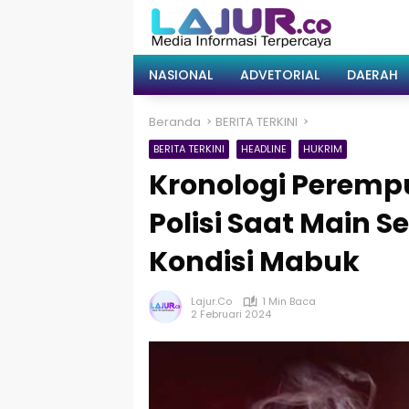
Langsung
ke
konten
NASIONAL
ADVETORIAL
DAERAH
Beranda
BERITA TERKINI
BERITA TERKINI
HEADLINE
HUKRIM
Kronologi Peremp
Polisi Saat Main 
Kondisi Mabuk
Lajur.co
1 Min Baca
2 Februari 2024