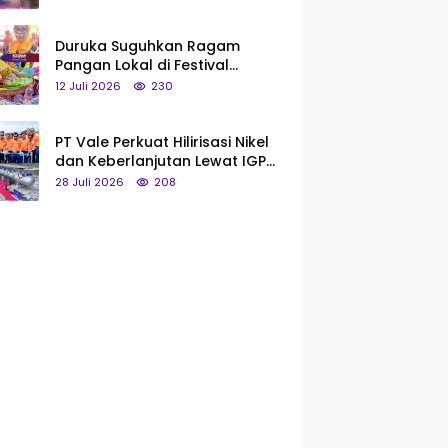
Saya Bukan Tipe Begitu, Belum
Pantas!
Duruka Suguhkan Ragam
Pangan Lokal di Festival
Liangkobhori, Dari Umbi Rebus
12 Juli 2026
230
hingga Tumpeng Beras Muna
PT Vale Perkuat Hilirisasi Nikel
dan Keberlanjutan Lewat IGP
Morowali
28 Juli 2026
208