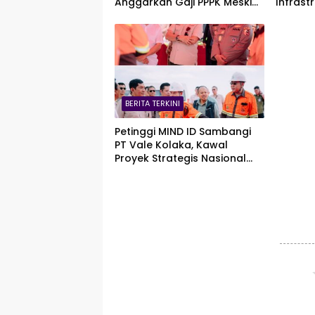
Anggarkan Gaji PPPK Meski
Infrast
Fiskal Megap-Megap
Asia T
Zankor
BERITA TERKINI
Petinggi MIND ID Sambangi
PT Vale Kolaka, Kawal
Proyek Strategis Nasional
Blok Pomalaa