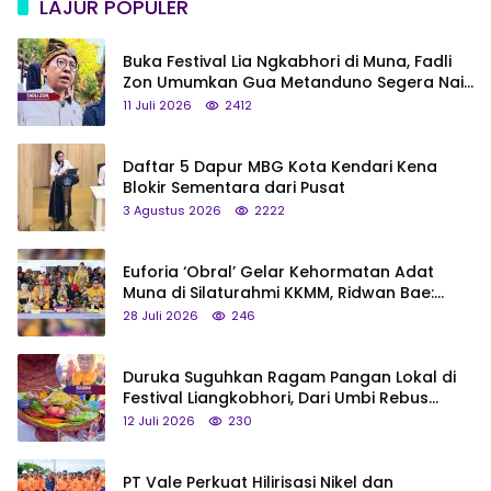
LAJUR POPULER
Buka Festival Lia Ngkabhori di Muna, Fadli
Zon Umumkan Gua Metanduno Segera Naik
Status Jadi Cagar Budaya Nasional
11 Juli 2026
2412
Daftar 5 Dapur MBG Kota Kendari Kena
Blokir Sementara dari Pusat
3 Agustus 2026
2222
Euforia ‘Obral’ Gelar Kehormatan Adat
Muna di Silaturahmi KKMM, Ridwan Bae:
Saya Bukan Tipe Begitu, Belum Pantas!
28 Juli 2026
246
Duruka Suguhkan Ragam Pangan Lokal di
Festival Liangkobhori, Dari Umbi Rebus
hingga Tumpeng Beras Muna
12 Juli 2026
230
PT Vale Perkuat Hilirisasi Nikel dan