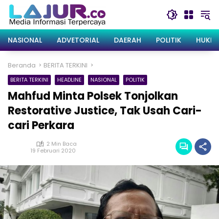
Langsung
ke
konten
NASIONAL
ADVETORIAL
DAERAH
POLITIK
HUKRI
Beranda
BERITA TERKINI
BERITA TERKINI
HEADLINE
NASIONAL
POLITIK
Mahfud Minta Polsek Tonjolkan
Restorative Justice, Tak Usah Cari-
cari Perkara
2 Min Baca
19 Februari 2020