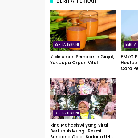
BERITA TERKAIT
BERITA TERKINI
BERITA 
7 Minuman Pembersih Ginjal,
BMKG P
Yuk Jaga Organ Vital
Heatstr
Cara P
BERITA TERKINI
Rina Mahasiswi yang Viral
Bertubuh Mungil Resmi
Sandang Gelar Sarjana UHO,