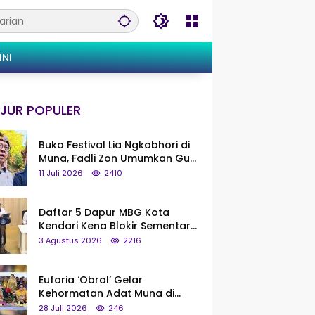
INI
JUR POPULER
Buka Festival Lia Ngkabhori di
Muna, Fadli Zon Umumkan Gua
Metanduno Segera Naik Status
11 Juli 2026
2410
Jadi Cagar Budaya Nasional
Daftar 5 Dapur MBG Kota
Kendari Kena Blokir Sementara
dari Pusat
3 Agustus 2026
2216
Euforia ‘Obral’ Gelar
Kehormatan Adat Muna di
Silaturahmi KKMM, Ridwan Bae:
28 Juli 2026
246