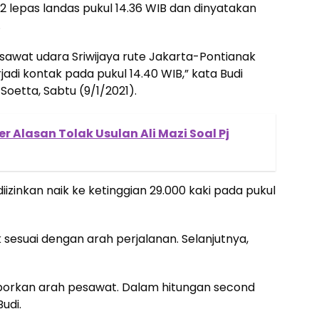
82 lepas landas pukul 14.36 WIB dan dinyatakan
.
esawat udara Sriwijaya rute Jakarta-Pontianak
rjadi kontak pada pukul 14.40 WIB,” kata Budi
Soetta, Sabtu (9/1/2021).
r Alasan Tolak Usulan Ali Mazi Soal Pj
zinkan naik ke ketinggian 29.000 kaki pada pukul
k sesuai dengan arah perjalanan. Selanjutnya,
aporkan arah pesawat. Dalam hitungan second
Budi.