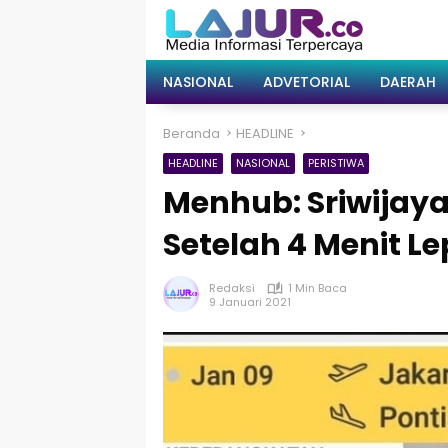
Langsung
ke
konten
NASIONAL
ADVETORIAL
DAERAH
Beranda
HEADLINE
HEADLINE
NASIONAL
PERISTIWA
Menhub: Sriwijaya 
Setelah 4 Menit L
Redaksi
1 Min Baca
9 Januari 2021