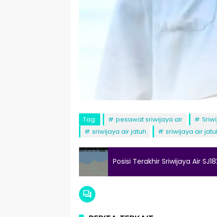
Tag:
pesawat sriwijaya air
Sriwi
sriwijaya air jatuh
sriwijaya air ja
Posisi Terakhir Sriwijaya Air S