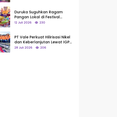
Saya Bukan Tipe Begitu, Belum
Pantas!
Duruka Suguhkan Ragam
Pangan Lokal di Festival
Liangkobhori, Dari Umbi Rebus
12 Juli 2026
230
hingga Tumpeng Beras Muna
PT Vale Perkuat Hilirisasi Nikel
dan Keberlanjutan Lewat IGP
Morowali
28 Juli 2026
206