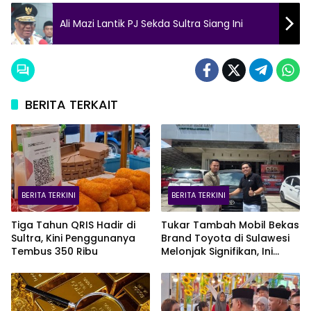
Ali Mazi Lantik PJ Sekda Sultra Siang Ini
BERITA TERKAIT
BERITA TERKINI
BERITA TERKINI
Tiga Tahun QRIS Hadir di
Tukar Tambah Mobil Bekas
Sultra, Kini Penggunanya
Brand Toyota di Sulawesi
Tembus 350 Ribu
Melonjak Signifikan, Ini
Varian Mobil Paling Laris!