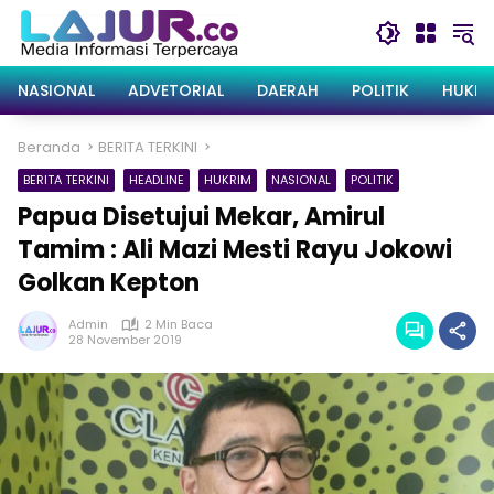
Langsung
ke
konten
NASIONAL
ADVETORIAL
DAERAH
POLITIK
HUKRI
Beranda
BERITA TERKINI
BERITA TERKINI
HEADLINE
HUKRIM
NASIONAL
POLITIK
Papua Disetujui Mekar, Amirul
Tamim : Ali Mazi Mesti Rayu Jokowi
Golkan Kepton
Admin
2 Min Baca
28 November 2019