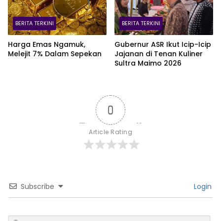
BERITA TERKINI
BERITA TERKINI
Harga Emas Ngamuk,
Gubernur ASR Ikut Icip-Icip
Melejit 7% Dalam Sepekan
Jajanan di Tenan Kuliner
Sultra Maimo 2026
0
Article Rating
Subscribe
Login
N