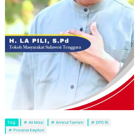
Tag:
Ali Mazi
Amirul Tamim
DPD RI
Provinsi Kepton