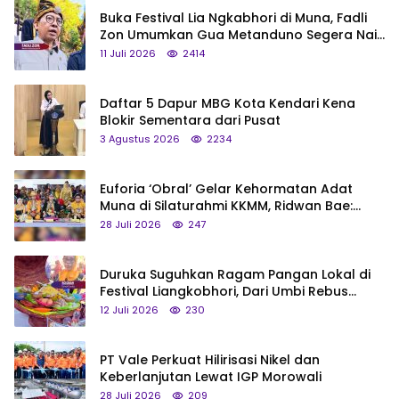
Buka Festival Lia Ngkabhori di Muna, Fadli
Zon Umumkan Gua Metanduno Segera Naik
Status Jadi Cagar Budaya Nasional
11 Juli 2026
2414
Daftar 5 Dapur MBG Kota Kendari Kena
Blokir Sementara dari Pusat
3 Agustus 2026
2234
Euforia ‘Obral’ Gelar Kehormatan Adat
Muna di Silaturahmi KKMM, Ridwan Bae:
Saya Bukan Tipe Begitu, Belum Pantas!
28 Juli 2026
247
Duruka Suguhkan Ragam Pangan Lokal di
Festival Liangkobhori, Dari Umbi Rebus
hingga Tumpeng Beras Muna
12 Juli 2026
230
PT Vale Perkuat Hilirisasi Nikel dan
Keberlanjutan Lewat IGP Morowali
28 Juli 2026
209