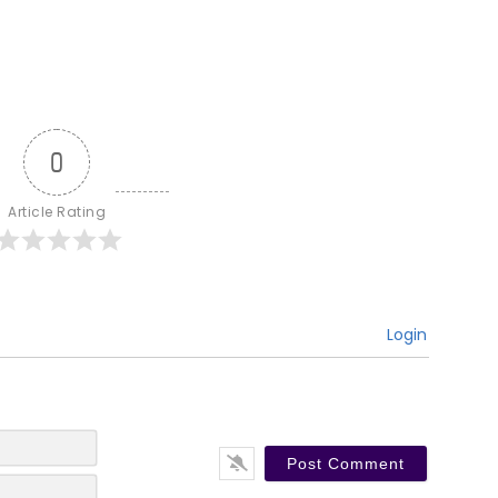
0
Article Rating
Login
N
a
E
m