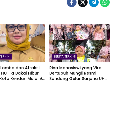
TERKINI
BERITA TERKINI
Lomba dan Atraksi
Rina Mahasiswi yang Viral
HUT RI Bakal Hibur
Bertubuh Mungil Resmi
ota Kendari Mulai 9
Sandang Gelar Sarjana UHO,
s
Kini Target Kejar S2