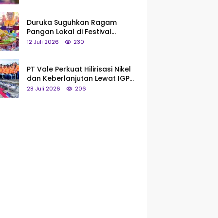
Saya Bukan Tipe Begitu, Belum
Pantas!
Duruka Suguhkan Ragam
Pangan Lokal di Festival
Liangkobhori, Dari Umbi Rebus
12 Juli 2026
230
hingga Tumpeng Beras Muna
PT Vale Perkuat Hilirisasi Nikel
dan Keberlanjutan Lewat IGP
Morowali
28 Juli 2026
206