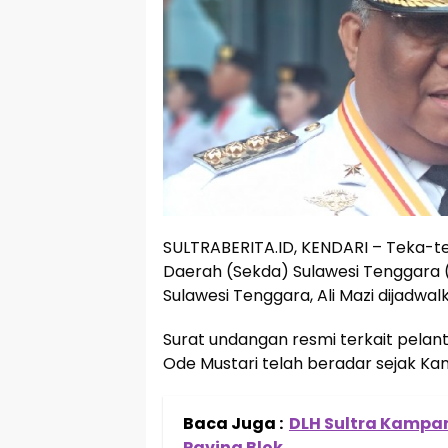
SULTRABERITA.ID, KENDARI – Teka-tek
Daerah (Sekda) Sulawesi Tenggara (S
Sulawesi Tenggara, Ali Mazi dijadwa
Surat undangan resmi terkait pelanti
Ode Mustari telah beradar sejak Ka
Baca Juga :
DLH Sultra Kampa
Paving Blok