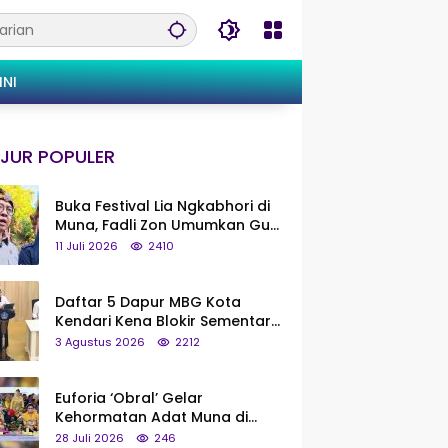
INI
JUR POPULER
Buka Festival Lia Ngkabhori di
Muna, Fadli Zon Umumkan Gua
Metanduno Segera Naik Status
11 Juli 2026
2410
Jadi Cagar Budaya Nasional
Daftar 5 Dapur MBG Kota
Kendari Kena Blokir Sementara
dari Pusat
3 Agustus 2026
2212
Euforia ‘Obral’ Gelar
Kehormatan Adat Muna di
Silaturahmi KKMM, Ridwan Bae:
28 Juli 2026
246