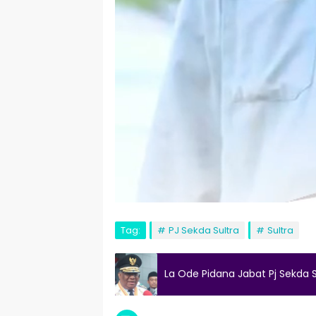
Tag:
PJ Sekda Sultra
Sultra
La Ode Pidana Jabat Pj Sekda S