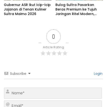
Gubernur ASR Ikut Icip-Icip
Bulog Sultra Pasarkan
Jajanan di Tenan Kuliner
Beras Premium ke Tujuh
Sultra Maimo 2026
Jaringan Ritel Modern,
Merek Anoa Sultra Paling
Diminati
0
Article Rating
Subscribe
Login
N
a
m
E
e