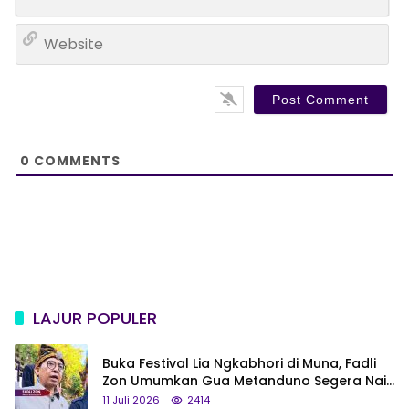
m
*
a
W
i
e
l
b
*
s
i
t
e
0
COMMENTS
LAJUR POPULER
Buka Festival Lia Ngkabhori di Muna, Fadli
Zon Umumkan Gua Metanduno Segera Naik
Status Jadi Cagar Budaya Nasional
11 Juli 2026
2414