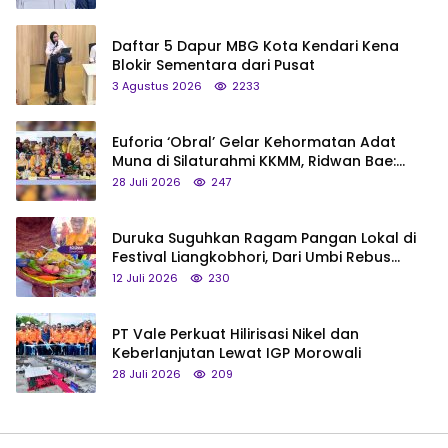
Daftar 5 Dapur MBG Kota Kendari Kena
Blokir Sementara dari Pusat
3 Agustus 2026
2233
Euforia ‘Obral’ Gelar Kehormatan Adat
Muna di Silaturahmi KKMM, Ridwan Bae:
Saya Bukan Tipe Begitu, Belum Pantas!
28 Juli 2026
247
Duruka Suguhkan Ragam Pangan Lokal di
Festival Liangkobhori, Dari Umbi Rebus
hingga Tumpeng Beras Muna
12 Juli 2026
230
PT Vale Perkuat Hilirisasi Nikel dan
Keberlanjutan Lewat IGP Morowali
28 Juli 2026
209