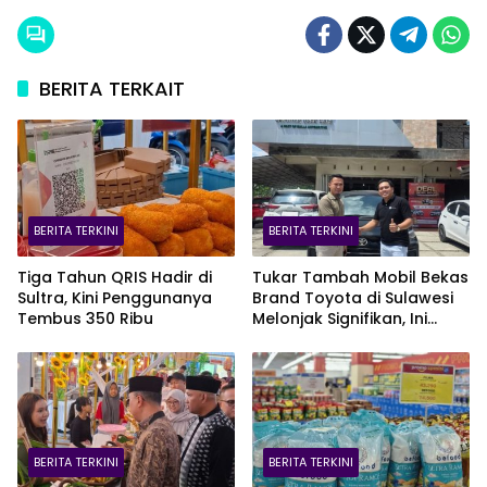
BERITA TERKAIT
BERITA TERKINI
BERITA TERKINI
Tiga Tahun QRIS Hadir di
Tukar Tambah Mobil Bekas
Sultra, Kini Penggunanya
Brand Toyota di Sulawesi
Tembus 350 Ribu
Melonjak Signifikan, Ini
Varian Mobil Paling Laris!
BERITA TERKINI
BERITA TERKINI