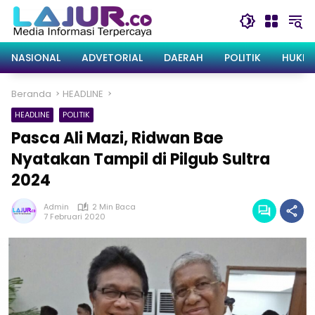
Langsung
ke
konten
NASIONAL
ADVETORIAL
DAERAH
POLITIK
HUKRI
Beranda
HEADLINE
HEADLINE
POLITIK
Pasca Ali Mazi, Ridwan Bae
Nyatakan Tampil di Pilgub Sultra
2024
Admin
2 Min Baca
7 Februari 2020