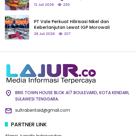
hingga Tumpeng Beras Muna
12 Juli 2026
230
PT Vale Perkuat Hilirisasi Nikel dan
Keberlanjutan Lewat IGP Morowali
28 Juli 2026
207
BRIS TOWN HOUSE BLOK A17 BOULEVARD, KOTA KENDARI,
SULAWESI TENGGARA.
sultraberitaid@gmail.com
PARTNER LINK