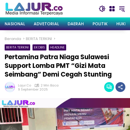
Langsung
ke
konten
NASIONAL
ADVETORIAL
DAERAH
POLITIK
HUKRI
Beranda
BERITA TERKINI
BERITA TERKINI
EKOBIS
HEADLINE
Pertamina Patra Niaga Sulawesi
Support Lomba PMT “Gizi Mata
Seimbang” Demi Cegah Stunting
Lajur.co
2 Min Baca
9 September 2025