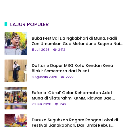
LAJUR POPULER
Buka Festival Lia Ngkabhori di Muna, Fadli
Zon Umumkan Gua Metanduno Segera Naik
Status Jadi Cagar Budaya Nasional
11 Juli 2026
2412
Daftar 5 Dapur MBG Kota Kendari Kena
Blokir Sementara dari Pusat
3 Agustus 2026
2227
Euforia ‘Obral’ Gelar Kehormatan Adat
Muna di Silaturahmi KKMM, Ridwan Bae:
Saya Bukan Tipe Begitu, Belum Pantas!
28 Juli 2026
246
Duruka Suguhkan Ragam Pangan Lokal di
Festival Liangkobhori, Dari Umbi Rebus