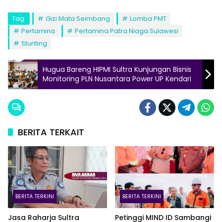
Tag:
Gizi Mata Seimbang
Lomba PMT
Pertamina
Pertamina Patra Niaga Sulawesi
Stunting
Hugua Bareng HIPMI Sultra Kunjungan Bisnis
Monitoring PLN Nusantara Power UP Kendari
BERITA TERKAIT
BERITA TERKINI
BERITA TERKINI
Jasa Raharja Sultra
Petinggi MIND ID Sambangi