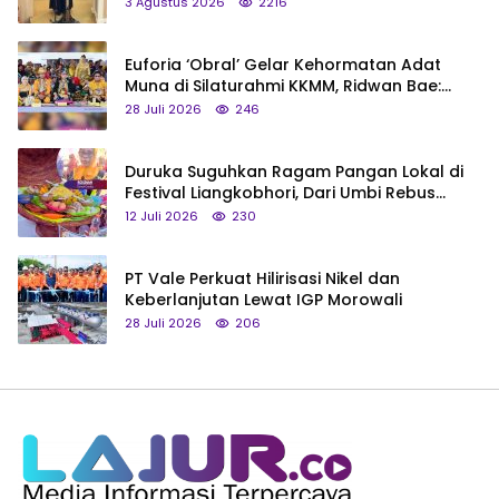
3 Agustus 2026
2216
Euforia ‘Obral’ Gelar Kehormatan Adat
Muna di Silaturahmi KKMM, Ridwan Bae:
Saya Bukan Tipe Begitu, Belum Pantas!
28 Juli 2026
246
Duruka Suguhkan Ragam Pangan Lokal di
Festival Liangkobhori, Dari Umbi Rebus
hingga Tumpeng Beras Muna
12 Juli 2026
230
PT Vale Perkuat Hilirisasi Nikel dan
Keberlanjutan Lewat IGP Morowali
28 Juli 2026
206