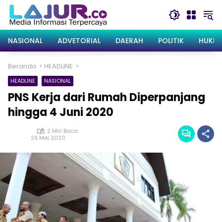
Langsung
ke
konten
NASIONAL
ADVETORIAL
DAERAH
POLITIK
HUKRI
Beranda
HEADLINE
HEADLINE
NASIONAL
PNS Kerja dari Rumah Diperpanjang
hingga 4 Juni 2020
2 Min Baca
29 Mei 2020