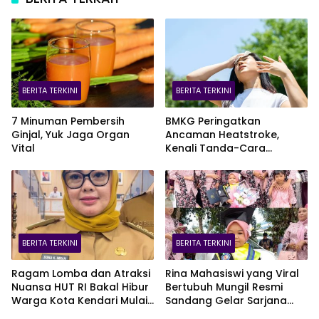
BERITA TERKINI
BERITA TERKINI
7 Minuman Pembersih
BMKG Peringatkan
Ginjal, Yuk Jaga Organ
Ancaman Heatstroke,
Vital
Kenali Tanda-Cara
Penanganannya
BERITA TERKINI
BERITA TERKINI
Ragam Lomba dan Atraksi
Rina Mahasiswi yang Viral
Nuansa HUT RI Bakal Hibur
Bertubuh Mungil Resmi
Warga Kota Kendari Mulai
Sandang Gelar Sarjana
9 Agustus
UHO, Kini Target Kejar S2