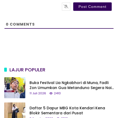
*
s
i
t
e
0
COMMENTS
LAJUR POPULER
Buka Festival Lia Ngkabhori di Muna, Fadli
Zon Umumkan Gua Metanduno Segera Naik
Status Jadi Cagar Budaya Nasional
11 Juli 2026
2410
Daftar 5 Dapur MBG Kota Kendari Kena
Blokir Sementara dari Pusat