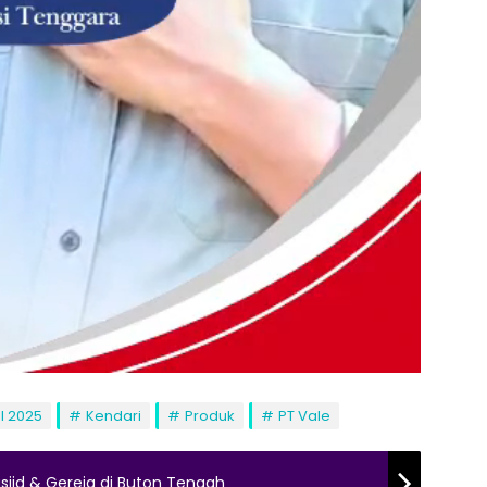
I 2025
Kendari
Produk
PT Vale
sjid & Gereja di Buton Tengah