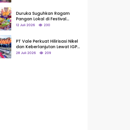
Saya Bukan Tipe Begitu, Belum
Pantas!
Duruka Suguhkan Ragam
Pangan Lokal di Festival
Liangkobhori, Dari Umbi Rebus
12 Juli 2026
230
hingga Tumpeng Beras Muna
PT Vale Perkuat Hilirisasi Nikel
dan Keberlanjutan Lewat IGP
Morowali
28 Juli 2026
209