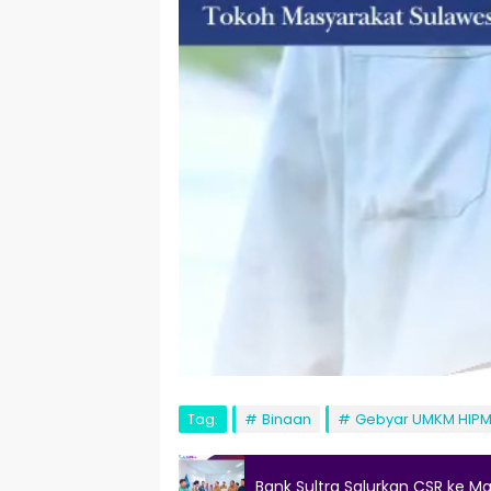
Tag:
Binaan
Gebyar UMKM HIPM
Bank Sultra Salurkan CSR ke Ma