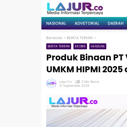
Langsung
ke
konten
NASIONAL
ADVETORIAL
DAERAH
Beranda
BERITA TERKINI
BERITA TERKINI
EKOBIS
HEADLINE
Produk Binaan PT
UMKM HIPMI 2025 d
Lajur.co
2 Min Baca
21 September 2025