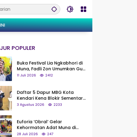
INI
JUR POPULER
Buka Festival Lia Ngkabhori di
Muna, Fadli Zon Umumkan Gua
Metanduno Segera Naik Status
11 Juli 2026
2412
Jadi Cagar Budaya Nasional
Daftar 5 Dapur MBG Kota
Kendari Kena Blokir Sementara
dari Pusat
3 Agustus 2026
2233
Euforia ‘Obral’ Gelar
Kehormatan Adat Muna di
Silaturahmi KKMM, Ridwan Bae:
28 Juli 2026
247