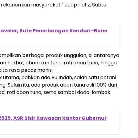
erekonomian masyarakat,” ucap Hafiz, Sabtu
raveler; Rute Penerbangan Kendari–Bone
ampilkan berbagai produk unggulan, di antaranya
n herbal, abon ikan tuna, roti abon tuna, hingga
ita rasa pedas manis.
k utama, bahkan ada Bu Indah, salah satu petani
g. Selain itu, ada produk abon tuna asli 100% dari
jadi roti abon tuna, serta sambal dodol lombok
2025, ASR Sisir Kawasan Kantor Gubernur