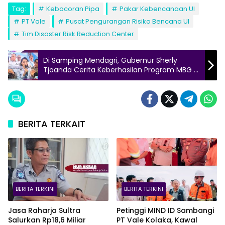
Tag:
Kebocoran Pipa
Pakar Kebencanaan UI
PT Vale
Pusat Pengurangan Risiko Bencana UI
Tim Disaster Risk Reduction Center
Di Samping Mendagri, Gubernur Sherly
Tjoanda Cerita Keberhasilan Program MBG di
Maluku Utara
BERITA TERKAIT
BERITA TERKINI
BERITA TERKINI
Jasa Raharja Sultra
Petinggi MIND ID Sambangi
Salurkan Rp18,6 Miliar
PT Vale Kolaka, Kawal