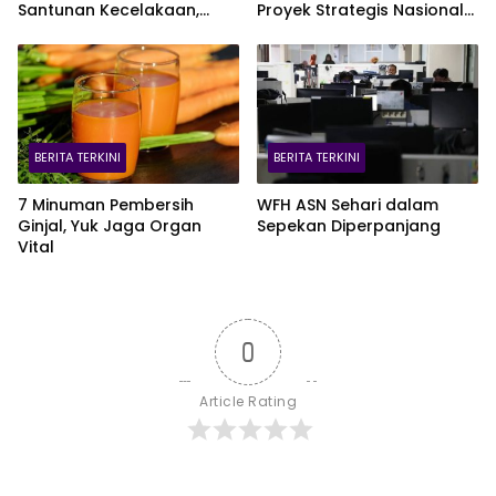
Santunan Kecelakaan,
Proyek Strategis Nasional
Pelajar Jadi Korban
Blok Pomalaa
Terbanyak
BERITA TERKINI
BERITA TERKINI
7 Minuman Pembersih
WFH ASN Sehari dalam
Ginjal, Yuk Jaga Organ
Sepekan Diperpanjang
Vital
0
Article Rating