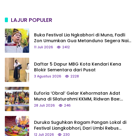
LAJUR POPULER
Buka Festival Lia Ngkabhori di Muna, Fadli
Zon Umumkan Gua Metanduno Segera Naik
Status Jadi Cagar Budaya Nasional
11 Juli 2026
2412
Daftar 5 Dapur MBG Kota Kendari Kena
Blokir Sementara dari Pusat
3 Agustus 2026
2228
Euforia ‘Obral’ Gelar Kehormatan Adat
Muna di Silaturahmi KKMM, Ridwan Bae:
Saya Bukan Tipe Begitu, Belum Pantas!
28 Juli 2026
246
Duruka Suguhkan Ragam Pangan Lokal di
Festival Liangkobhori, Dari Umbi Rebus
hingga Tumpeng Beras Muna
12 Juli 2026
230