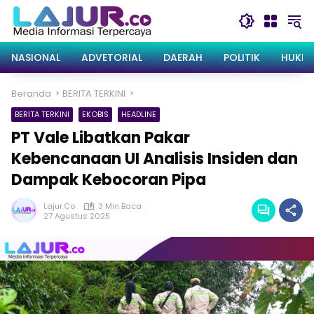
Langsung
ke
konten
NASIONAL
ADVETORIAL
DAERAH
POLITIK
HUKRI
Beranda
BERITA TERKINI
BERITA TERKINI
EKOBIS
HEADLINE
PT Vale Libatkan Pakar
Kebencanaan UI Analisis Insiden dan
Dampak Kebocoran Pipa
Lajur.co
3 Min Baca
27 Agustus 2025