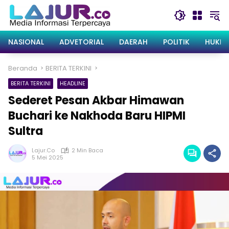
Langsung
ke
konten
NASIONAL
ADVETORIAL
DAERAH
POLITIK
HUKRI
Beranda
BERITA TERKINI
BERITA TERKINI
HEADLINE
Sederet Pesan Akbar Himawan
Buchari ke Nakhoda Baru HIPMI
Sultra
Lajur.co
2 Min Baca
5 Mei 2025