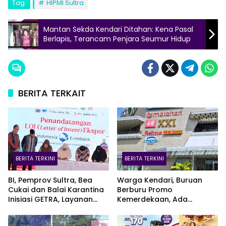
Tag:
HIPMI Sultra
Mantan Sekda Kendari Ditahan: Kena Pasal
Berlapis, Terancam Penjara Seumur Hidup
BERITA TERKAIT
BERITA TERKINI
BERITA TERKINI
BI, Pemprov Sultra, Bea
Warga Kendari, Buruan
Cukai dan Balai Karantina
Berburu Promo
Inisiasi GETRA, Layanan
Kemerdekaan, Ada
Terpadu UMKM Bidik Pasar
Kesempatan Bawa Pulang
Ekspor
EV Car