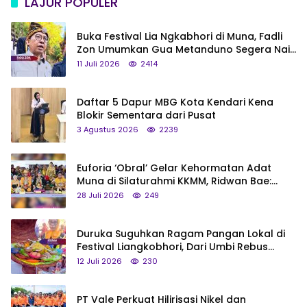
LAJUR POPULER
Buka Festival Lia Ngkabhori di Muna, Fadli
Zon Umumkan Gua Metanduno Segera Naik
Status Jadi Cagar Budaya Nasional
11 Juli 2026
2414
Daftar 5 Dapur MBG Kota Kendari Kena
Blokir Sementara dari Pusat
3 Agustus 2026
2239
Euforia ‘Obral’ Gelar Kehormatan Adat
Muna di Silaturahmi KKMM, Ridwan Bae:
Saya Bukan Tipe Begitu, Belum Pantas!
28 Juli 2026
249
Duruka Suguhkan Ragam Pangan Lokal di
Festival Liangkobhori, Dari Umbi Rebus
hingga Tumpeng Beras Muna
12 Juli 2026
230
PT Vale Perkuat Hilirisasi Nikel dan