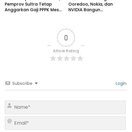
Pemprov Sultra Tetap
Ooredoo, Nokia, dan
Anggarkan Gaji PPPK Meski
NVIDIA Bangun
Fiskal Megap-Megap
Infrastruktur AI Terbesar di
Asia Tenggara Lewat
Zankore
0
Article Rating
Subscribe
Login
N
a
m
E
e
m
*
a