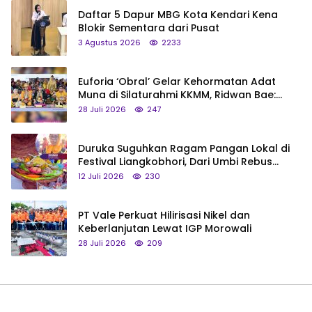
Daftar 5 Dapur MBG Kota Kendari Kena
Blokir Sementara dari Pusat
3 Agustus 2026
2233
Euforia ‘Obral’ Gelar Kehormatan Adat
Muna di Silaturahmi KKMM, Ridwan Bae:
Saya Bukan Tipe Begitu, Belum Pantas!
28 Juli 2026
247
Duruka Suguhkan Ragam Pangan Lokal di
Festival Liangkobhori, Dari Umbi Rebus
hingga Tumpeng Beras Muna
12 Juli 2026
230
PT Vale Perkuat Hilirisasi Nikel dan
Keberlanjutan Lewat IGP Morowali
28 Juli 2026
209