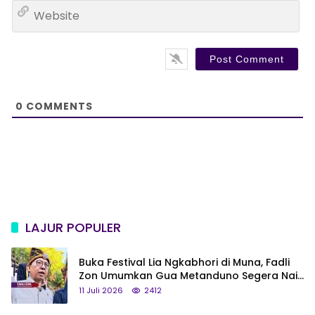
W
i
e
l
b
*
s
i
t
e
0
COMMENTS
LAJUR POPULER
Buka Festival Lia Ngkabhori di Muna, Fadli
Zon Umumkan Gua Metanduno Segera Naik
Status Jadi Cagar Budaya Nasional
11 Juli 2026
2412