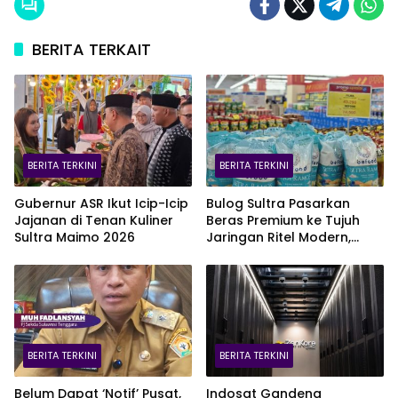
BERITA TERKAIT
BERITA TERKINI
BERITA TERKINI
Gubernur ASR Ikut Icip-Icip
Bulog Sultra Pasarkan
Jajanan di Tenan Kuliner
Beras Premium ke Tujuh
Sultra Maimo 2026
Jaringan Ritel Modern,
Merek Anoa Sultra Paling
Diminati
BERITA TERKINI
BERITA TERKINI
Belum Dapat ‘Notif’ Pusat,
Indosat Gandeng