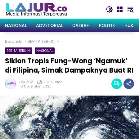
Langsung
ke
konten
NASIONAL
ADVETORIAL
DAERAH
POLITIK
HUKRI
Beranda
BERITA TERKINI
BERITA TERKINI
NASIONAL
Siklon Tropis Fung-Wong ‘Ngamuk’
di Filipina, Simak Dampaknya Buat RI
Lajur.co
2 Min Baca
10 November 2025