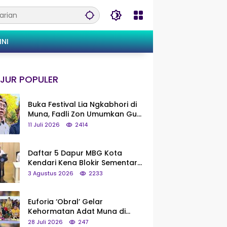
INI
JUR POPULER
Buka Festival Lia Ngkabhori di
Muna, Fadli Zon Umumkan Gua
Metanduno Segera Naik Status
11 Juli 2026
2414
Jadi Cagar Budaya Nasional
Daftar 5 Dapur MBG Kota
Kendari Kena Blokir Sementara
dari Pusat
3 Agustus 2026
2233
Euforia ‘Obral’ Gelar
Kehormatan Adat Muna di
Silaturahmi KKMM, Ridwan Bae:
28 Juli 2026
247