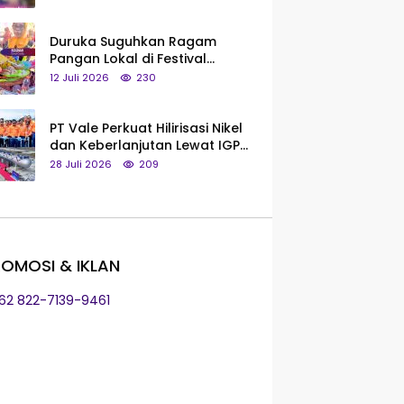
Saya Bukan Tipe Begitu, Belum
Pantas!
Duruka Suguhkan Ragam
Pangan Lokal di Festival
Liangkobhori, Dari Umbi Rebus
12 Juli 2026
230
hingga Tumpeng Beras Muna
PT Vale Perkuat Hilirisasi Nikel
dan Keberlanjutan Lewat IGP
Morowali
28 Juli 2026
209
OMOSI & IKLAN
+62 822-7139-9461