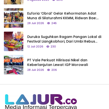
Euforia ‘Obral’ Gelar Kehormatan Adat
Muna di Silaturahmi KKMM, Ridwan Bae:
Saya Bukan Tipe Begitu, Belum Pantas!
28 Juli 2026
246
Duruka Suguhkan Ragam Pangan Lokal di
Festival Liangkobhori, Dari Umbi Rebus
hingga Tumpeng Beras Muna
12 Juli 2026
230
PT Vale Perkuat Hilirisasi Nikel dan
Keberlanjutan Lewat IGP Morowali
28 Juli 2026
206