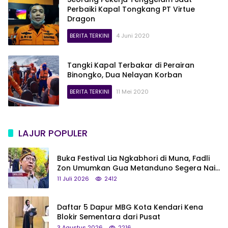
Perbaiki Kapal Tongkang PT Virtue
Dragon
BERITA TERKINI
4 Juni 2020
Tangki Kapal Terbakar di Perairan
Binongko, Dua Nelayan Korban
BERITA TERKINI
11 Mei 2020
LAJUR POPULER
Buka Festival Lia Ngkabhori di Muna, Fadli
Zon Umumkan Gua Metanduno Segera Naik
Status Jadi Cagar Budaya Nasional
11 Juli 2026
2412
Daftar 5 Dapur MBG Kota Kendari Kena
Blokir Sementara dari Pusat
3 Agustus 2026
2216