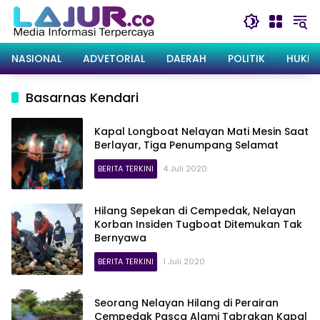
Langsung
ke
konten
NASIONAL
ADVETORIAL
DAERAH
POLITIK
HUKRI
Basarnas Kendari
Kapal Longboat Nelayan Mati Mesin Saat
Berlayar, Tiga Penumpang Selamat
BERITA TERKINI
4 Juli 2020
Hilang Sepekan di Cempedak, Nelayan
Korban Insiden Tugboat Ditemukan Tak
Bernyawa
BERITA TERKINI
1 Juli 2020
Seorang Nelayan Hilang di Perairan
Cempedak Pasca Alami Tabrakan Kapal