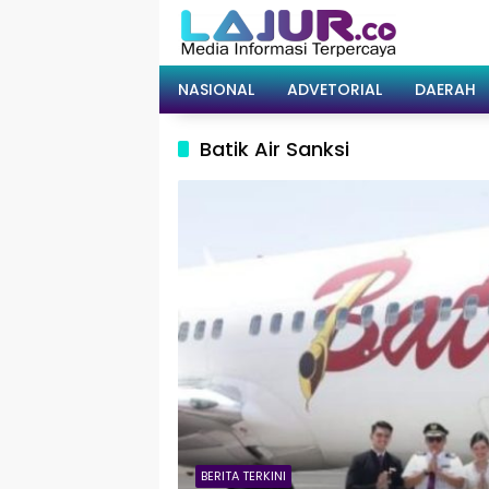
Langsung
ke
konten
NASIONAL
ADVETORIAL
DAERAH
Batik Air Sanksi
BERITA TERKINI