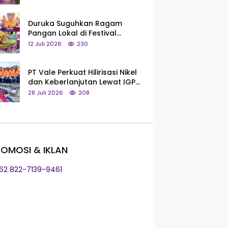
Saya Bukan Tipe Begitu, Belum
Pantas!
Duruka Suguhkan Ragam
Pangan Lokal di Festival
Liangkobhori, Dari Umbi Rebus
12 Juli 2026
230
hingga Tumpeng Beras Muna
PT Vale Perkuat Hilirisasi Nikel
dan Keberlanjutan Lewat IGP
Morowali
28 Juli 2026
208
OMOSI & IKLAN
+62 822-7139-9461