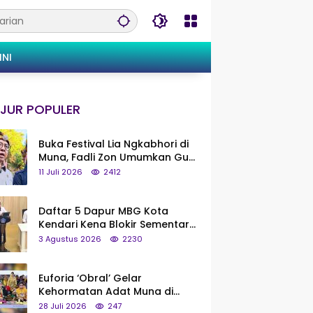
INI
JUR POPULER
Buka Festival Lia Ngkabhori di
Muna, Fadli Zon Umumkan Gua
Metanduno Segera Naik Status
11 Juli 2026
2412
Jadi Cagar Budaya Nasional
Daftar 5 Dapur MBG Kota
Kendari Kena Blokir Sementara
dari Pusat
3 Agustus 2026
2230
Euforia ‘Obral’ Gelar
Kehormatan Adat Muna di
Silaturahmi KKMM, Ridwan Bae:
28 Juli 2026
247