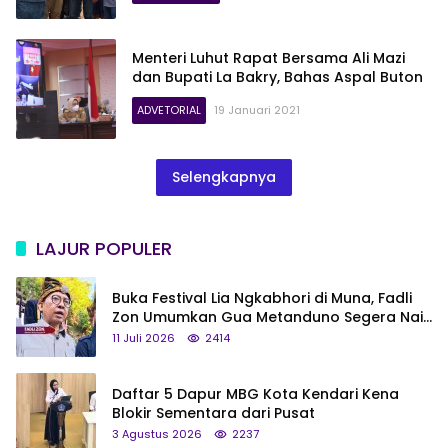
Menteri Luhut Rapat Bersama Ali Mazi
dan Bupati La Bakry, Bahas Aspal Buton
ADVETORIAL
19 Januari 2021
Selengkapnya
LAJUR POPULER
Buka Festival Lia Ngkabhori di Muna, Fadli
Zon Umumkan Gua Metanduno Segera Naik
Status Jadi Cagar Budaya Nasional
11 Juli 2026
2414
Daftar 5 Dapur MBG Kota Kendari Kena
Blokir Sementara dari Pusat
3 Agustus 2026
2237