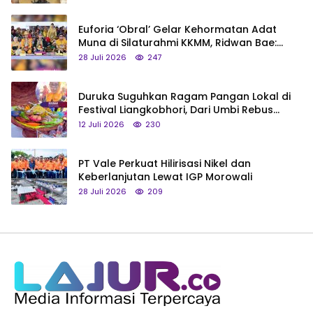
Euforia ‘Obral’ Gelar Kehormatan Adat
Muna di Silaturahmi KKMM, Ridwan Bae:
Saya Bukan Tipe Begitu, Belum Pantas!
28 Juli 2026
247
Duruka Suguhkan Ragam Pangan Lokal di
Festival Liangkobhori, Dari Umbi Rebus
hingga Tumpeng Beras Muna
12 Juli 2026
230
PT Vale Perkuat Hilirisasi Nikel dan
Keberlanjutan Lewat IGP Morowali
28 Juli 2026
209