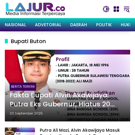
Langsung
ke
konten
NASIONAL
ADVETORIAL
DAERAH
POLITIK
HUKRI
Bupati Buton
BERITA TERKINI
Fakta Bupati Alvin Akawijaya:
Putra Eks Gubernur, Hiatus 20
Hari, Pilih Dinas di Jakarta
23 September 2025
Ketimbang Buton
Putra Ali Mazi, Alvin Akawijaya Masuk