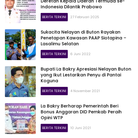
Deretan Kepala Daerah Termuda se-
Indonesia Dilantik Prabowo
BERITA TERKINI
27 Februari 2025
Sukacita Nelayan di Buton Rayakan
Penetapan Kawasan PAAP Siotapina –
Lasalimu Selatan
BERITA TERKINI
6 Juni 2022
Bupati La Bakry Apresiasi Nelayan Buton
yang Ikut Lestarikan Penyu di Pantai
Koguna
BERITA TERKINI
4 November 2021
La Bakry Berharap Pemerintah Beri
Bonus Anggaran DID Pemkab Peraih
Opini WTP
BERITA TERKINI
10 Juni 2021