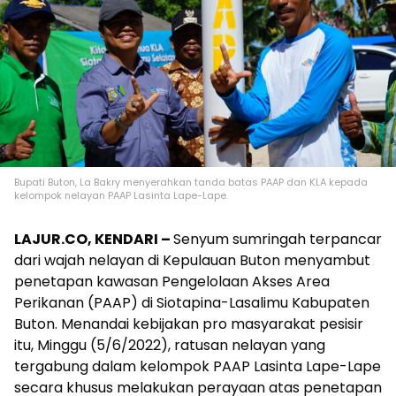
Bupati Buton, La Bakry menyerahkan tanda batas PAAP dan KLA kepada
kelompok nelayan PAAP Lasinta Lape-Lape.
LAJUR.CO, KENDARI –
Senyum sumringah terpancar
dari wajah nelayan di Kepulauan Buton menyambut
penetapan kawasan Pengelolaan Akses Area
Perikanan (PAAP) di Siotapina-Lasalimu Kabupaten
Buton. Menandai kebijakan pro masyarakat pesisir
itu, Minggu (5/6/2022), ratusan nelayan yang
tergabung dalam kelompok PAAP Lasinta Lape-Lape
secara khusus melakukan perayaan atas penetapan