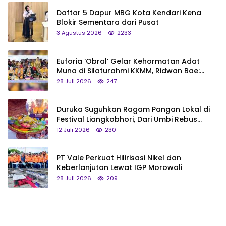
Daftar 5 Dapur MBG Kota Kendari Kena
Blokir Sementara dari Pusat
3 Agustus 2026
2233
Euforia ‘Obral’ Gelar Kehormatan Adat
Muna di Silaturahmi KKMM, Ridwan Bae:
Saya Bukan Tipe Begitu, Belum Pantas!
28 Juli 2026
247
Duruka Suguhkan Ragam Pangan Lokal di
Festival Liangkobhori, Dari Umbi Rebus
hingga Tumpeng Beras Muna
12 Juli 2026
230
PT Vale Perkuat Hilirisasi Nikel dan
Keberlanjutan Lewat IGP Morowali
28 Juli 2026
209