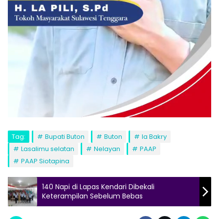
Tag:
Bupati Buton
Buton
la Bakry
Lasalimu selatan
Nelayan
PAAP
PAAP Siotapina
140 Napi di Lapas Kendari Dibekali
Keterampilan Sebelum Bebas