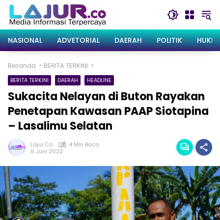
Langsung
ke
konten
NASIONAL
ADVETORIAL
DAERAH
POLITIK
HUKRI
Beranda
BERITA TERKINI
BERITA TERKINI
DAERAH
HEADLINE
Sukacita Nelayan di Buton Rayakan
Penetapan Kawasan PAAP Siotapina
– Lasalimu Selatan
Lajur.co
4 Min Baca
6 Juni 2022