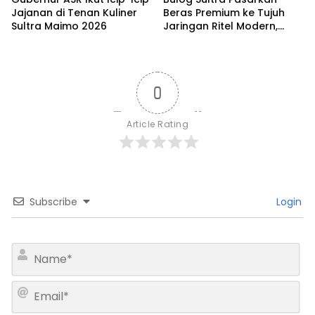
Jajanan di Tenan Kuliner
Beras Premium ke Tujuh
Sultra Maimo 2026
Jaringan Ritel Modern,
Merek Anoa Sultra Paling
Diminati
0
Article Rating
Subscribe
Login
N
a
m
E
e
m
*