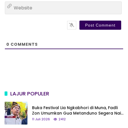
a
W
i
e
l
b
*
s
i
t
e
0
COMMENTS
LAJUR POPULER
Buka Festival Lia Ngkabhori di Muna, Fadli
Zon Umumkan Gua Metanduno Segera Naik
Status Jadi Cagar Budaya Nasional
11 Juli 2026
2412