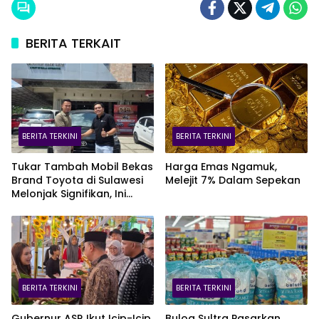
BERITA TERKAIT
BERITA TERKINI
BERITA TERKINI
Tukar Tambah Mobil Bekas
Harga Emas Ngamuk,
Brand Toyota di Sulawesi
Melejit 7% Dalam Sepekan
Melonjak Signifikan, Ini
Varian Mobil Paling Laris!
BERITA TERKINI
BERITA TERKINI
Gubernur ASR Ikut Icip-Icip
Bulog Sultra Pasarkan