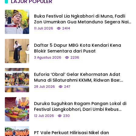
LAJUR POPULER
Buka Festival Lia Ngkabhori di Muna, Fadli
Zon Umumkan Gua Metanduno Segera Naik
Status Jadi Cagar Budaya Nasional
11 Juli 2026
2414
Daftar 5 Dapur MBG Kota Kendari Kena
Blokir Sementara dari Pusat
3 Agustus 2026
2236
Euforia ‘Obral’ Gelar Kehormatan Adat
Muna di Silaturahmi KKMM, Ridwan Bae:
Saya Bukan Tipe Begitu, Belum Pantas!
28 Juli 2026
247
Duruka Suguhkan Ragam Pangan Lokal di
Festival Liangkobhori, Dari Umbi Rebus
hingga Tumpeng Beras Muna
12 Juli 2026
230
PT Vale Perkuat Hilirisasi Nikel dan