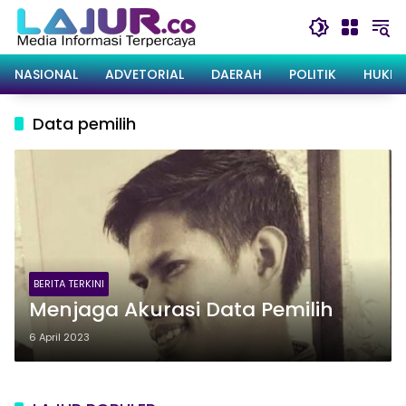
Langsung
ke
konten
NASIONAL
ADVETORIAL
DAERAH
POLITIK
HUKRI
Data pemilih
BERITA TERKINI
Menjaga Akurasi Data Pemilih
6 April 2023