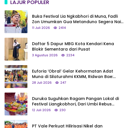
LAJUR POPULER
Buka Festival Lia Ngkabhori di Muna, Fadli
Zon Umumkan Gua Metanduno Segera Naik
Status Jadi Cagar Budaya Nasional
11 Juli 2026
2414
Daftar 5 Dapur MBG Kota Kendari Kena
Blokir Sementara dari Pusat
3 Agustus 2026
2234
Euforia ‘Obral’ Gelar Kehormatan Adat
Muna di Silaturahmi KKMM, Ridwan Bae:
Saya Bukan Tipe Begitu, Belum Pantas!
28 Juli 2026
247
Duruka Suguhkan Ragam Pangan Lokal di
Festival Liangkobhori, Dari Umbi Rebus
hingga Tumpeng Beras Muna
12 Juli 2026
230
PT Vale Perkuat Hilirisasi Nikel dan