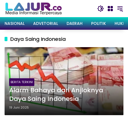
Langsung
ke
konten
NASIONAL
ADVETORIAL
DAERAH
POLITIK
HUKRI
Daya Saing Indonesia
BERITA TERKINI
Alarm Bahaya dari Anjloknya
Daya Saing Indonesia
19 Juni 2025