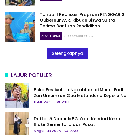
Tahap II Realisasi Program PENGGARIS
Gubernur ASR, Ribuan Siswa Sultra
Terima Bantuan Pendidikan
ADVETORIAL
30 Oktober 2025
Selengkapnya
LAJUR POPULER
Buka Festival Lia Ngkabhori di Muna, Fadli
Zon Umumkan Gua Metanduno Segera Naik
Status Jadi Cagar Budaya Nasional
11 Juli 2026
2414
Daftar 5 Dapur MBG Kota Kendari Kena
Blokir Sementara dari Pusat
3 Agustus 2026
2233