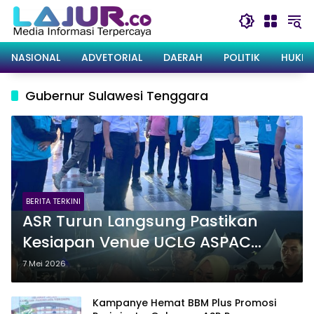
Langsung
ke
konten
NASIONAL
ADVETORIAL
DAERAH
POLITIK
HUKRI
Gubernur Sulawesi Tenggara
BERITA TERKINI
ASR Turun Langsung Pastikan
Kesiapan Venue UCLG ASPAC
2026 di Kendari
7 Mei 2026
Kampanye Hemat BBM Plus Promosi