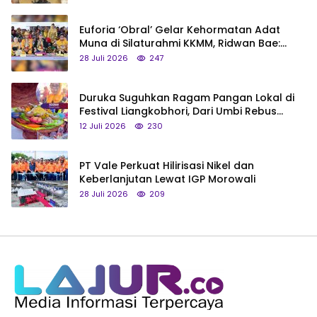
Euforia ‘Obral’ Gelar Kehormatan Adat
Muna di Silaturahmi KKMM, Ridwan Bae:
Saya Bukan Tipe Begitu, Belum Pantas!
28 Juli 2026
247
Duruka Suguhkan Ragam Pangan Lokal di
Festival Liangkobhori, Dari Umbi Rebus
hingga Tumpeng Beras Muna
12 Juli 2026
230
PT Vale Perkuat Hilirisasi Nikel dan
Keberlanjutan Lewat IGP Morowali
28 Juli 2026
209