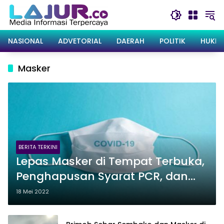
Langsung
ke
konten
NASIONAL
ADVETORIAL
DAERAH
POLITIK
HUKRI
Masker
BERITA TERKINI
Lepas Masker di Tempat Terbuka,
Penghapusan Syarat PCR, dan
Langkah Menuju Endemi Covid-19
18 Mei 2022