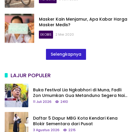
Masker Kain Menjamur, Apa Kabar Harga
Masker Medis?
EKOBIS
2 Mei 2020
Selengkapnya
LAJUR POPULER
Buka Festival Lia Ngkabhori di Muna, Fadli
Zon Umumkan Gua Metanduno Segera Naik
Status Jadi Cagar Budaya Nasional
11 Juli 2026
2410
Daftar 5 Dapur MBG Kota Kendari Kena
Blokir Sementara dari Pusat
3 Agustus 2026
2215