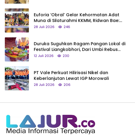
Euforia ‘Obral’ Gelar Kehormatan Adat
Muna di Silaturahmi KKMM, Ridwan Bae:
Saya Bukan Tipe Begitu, Belum Pantas!
28 Juli 2026
246
Duruka Suguhkan Ragam Pangan Lokal di
Festival Liangkobhori, Dari Umbi Rebus
hingga Tumpeng Beras Muna
12 Juli 2026
230
PT Vale Perkuat Hilirisasi Nikel dan
Keberlanjutan Lewat IGP Morowali
28 Juli 2026
206