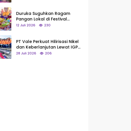
Saya Bukan Tipe Begitu, Belum
Pantas!
Duruka Suguhkan Ragam
Pangan Lokal di Festival
Liangkobhori, Dari Umbi Rebus
12 Juli 2026
230
hingga Tumpeng Beras Muna
PT Vale Perkuat Hilirisasi Nikel
dan Keberlanjutan Lewat IGP
Morowali
28 Juli 2026
206