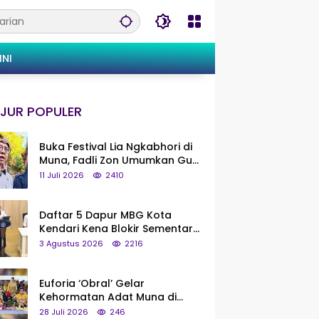
INI
JUR POPULER
Buka Festival Lia Ngkabhori di
Muna, Fadli Zon Umumkan Gua
Metanduno Segera Naik Status
11 Juli 2026
2410
Jadi Cagar Budaya Nasional
Daftar 5 Dapur MBG Kota
Kendari Kena Blokir Sementara
dari Pusat
3 Agustus 2026
2216
Euforia ‘Obral’ Gelar
Kehormatan Adat Muna di
Silaturahmi KKMM, Ridwan Bae:
28 Juli 2026
246