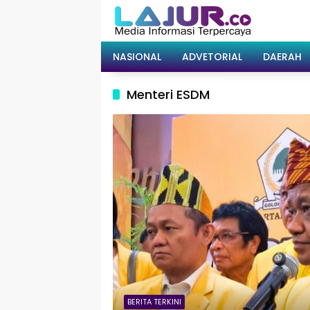
Langsung
ke
konten
NASIONAL
ADVETORIAL
DAERAH
Menteri ESDM
BERITA TERKINI