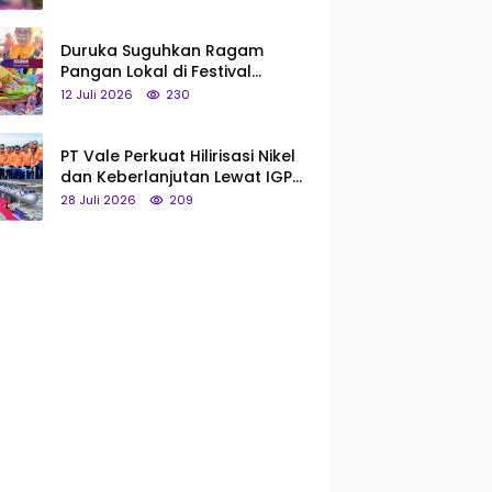
Saya Bukan Tipe Begitu, Belum
Pantas!
Duruka Suguhkan Ragam
Pangan Lokal di Festival
Liangkobhori, Dari Umbi Rebus
12 Juli 2026
230
hingga Tumpeng Beras Muna
PT Vale Perkuat Hilirisasi Nikel
dan Keberlanjutan Lewat IGP
Morowali
28 Juli 2026
209