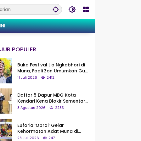
INI
JUR POPULER
Buka Festival Lia Ngkabhori di
Muna, Fadli Zon Umumkan Gua
Metanduno Segera Naik Status
11 Juli 2026
2412
Jadi Cagar Budaya Nasional
Daftar 5 Dapur MBG Kota
Kendari Kena Blokir Sementara
dari Pusat
3 Agustus 2026
2233
Euforia ‘Obral’ Gelar
Kehormatan Adat Muna di
Silaturahmi KKMM, Ridwan Bae:
28 Juli 2026
247