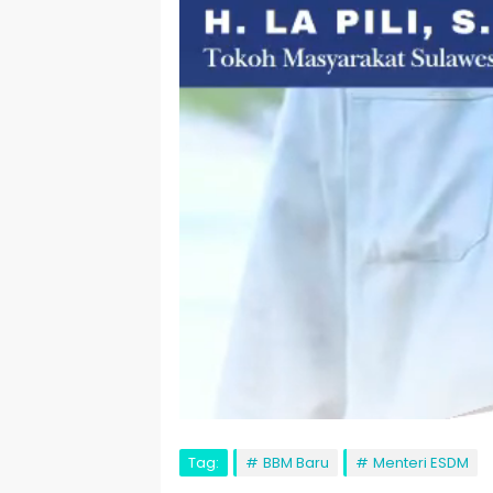
Tag:
BBM Baru
Menteri ESDM