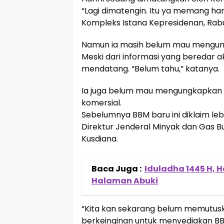
“Lagi dimatengin. Itu ya memang haru
Kompleks Istana Kepresidenan, Rabu
Namun ia masih belum mau mengung
Meski dari informasi yang beredar 
mendatang. “Belum tahu,” katanya.
Ia juga belum mau mengungkapkan BB
komersial.
Sebelumnya BBM baru ini diklaim lebi
Direktur Jenderal Minyak dan Gas B
Kusdiana.
Baca Juga :
Iduladha 1445 H, 
Halaman Abuki
“Kita kan sekarang belum memutusk
berkeinginan untuk menyediakan BB