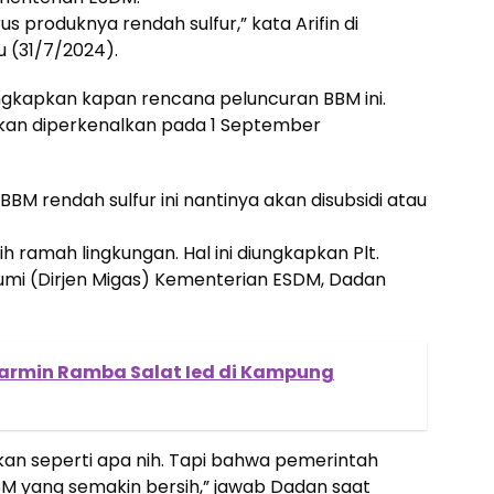
s produknya rendah sulfur,” kata Arifin di
 (31/7/2024).
kapkan kapan rencana peluncuran BBM ini.
akan diperkenalkan pada 1 September
M rendah sulfur ini nantinya akan disubsidi atau
h ramah lingkungan. Hal ini diungkapkan Plt.
umi (Dirjen Migas) Kementerian ESDM, Dadan
Harmin Ramba Salat Ied di Kampung
an seperti apa nih. Tapi bahwa pemerintah
M yang semakin bersih,” jawab Dadan saat