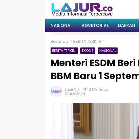
Langsung
ke
konten
NASIONAL
ADVETORIAL
DAERAH
Beranda
BERITA TERKINI
BERITA TERKINI
EKOBIS
NASIONAL
Menteri ESDM Beri
BBM Baru 1 Septe
Lajur.co
2 Min Baca
31 Juli 2024