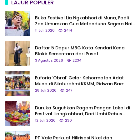
LAJUR POPULER
Buka Festival Lia Ngkabhori di Muna, Fadli
Zon Umumkan Gua Metanduno Segera Naik
Status Jadi Cagar Budaya Nasional
11 Juli 2026
2414
Daftar 5 Dapur MBG Kota Kendari Kena
Blokir Sementara dari Pusat
3 Agustus 2026
2234
Euforia ‘Obral’ Gelar Kehormatan Adat
Muna di Silaturahmi KKMM, Ridwan Bae:
Saya Bukan Tipe Begitu, Belum Pantas!
28 Juli 2026
247
Duruka Suguhkan Ragam Pangan Lokal di
Festival Liangkobhori, Dari Umbi Rebus
hingga Tumpeng Beras Muna
12 Juli 2026
230
PT Vale Perkuat Hilirisasi Nikel dan