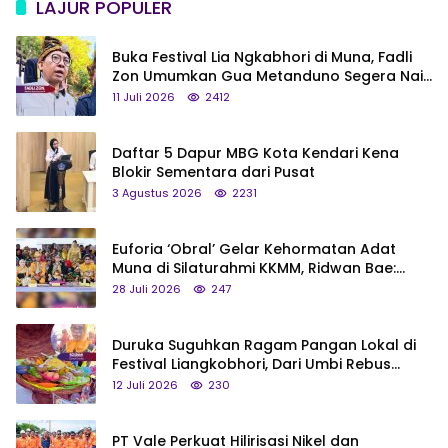
LAJUR POPULER
Buka Festival Lia Ngkabhori di Muna, Fadli
Zon Umumkan Gua Metanduno Segera Naik
Status Jadi Cagar Budaya Nasional
11 Juli 2026
2412
Daftar 5 Dapur MBG Kota Kendari Kena
Blokir Sementara dari Pusat
3 Agustus 2026
2231
Euforia ‘Obral’ Gelar Kehormatan Adat
Muna di Silaturahmi KKMM, Ridwan Bae:
Saya Bukan Tipe Begitu, Belum Pantas!
28 Juli 2026
247
Duruka Suguhkan Ragam Pangan Lokal di
Festival Liangkobhori, Dari Umbi Rebus
hingga Tumpeng Beras Muna
12 Juli 2026
230
PT Vale Perkuat Hilirisasi Nikel dan