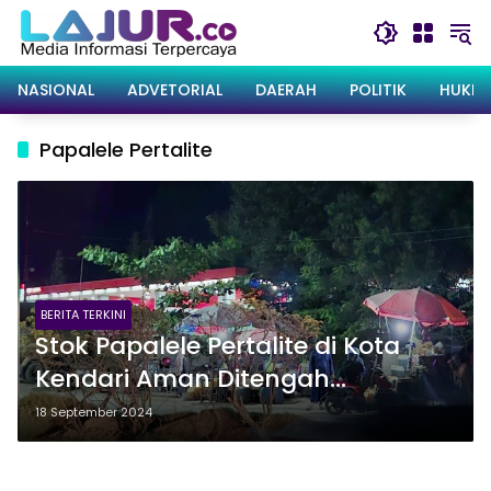
Langsung
ke
konten
NASIONAL
ADVETORIAL
DAERAH
POLITIK
HUKRI
Papalele Pertalite
BERITA TERKINI
Stok Papalele Pertalite di Kota
Kendari Aman Ditengah
Kelangkaan BBM Subsidi, Akui Beli
18 September 2024
dari SPBU