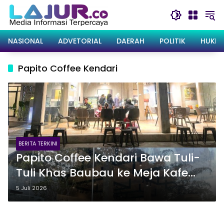
Langsung
ke
konten
NASIONAL
ADVETORIAL
DAERAH
POLITIK
HUKRI
Papito Coffee Kendari
BERITA TERKINI
Papito Coffee Kendari Bawa Tuli-
Tuli Khas Baubau ke Meja Kafe
Modern
5 Juli 2026