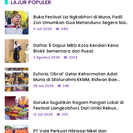
LAJUR POPULER
Buka Festival Lia Ngkabhori di Muna, Fadli
Zon Umumkan Gua Metanduno Segera Naik
Status Jadi Cagar Budaya Nasional
11 Juli 2026
2412
Daftar 5 Dapur MBG Kota Kendari Kena
Blokir Sementara dari Pusat
3 Agustus 2026
2224
Euforia ‘Obral’ Gelar Kehormatan Adat
Muna di Silaturahmi KKMM, Ridwan Bae:
Saya Bukan Tipe Begitu, Belum Pantas!
28 Juli 2026
246
Duruka Suguhkan Ragam Pangan Lokal di
Festival Liangkobhori, Dari Umbi Rebus
hingga Tumpeng Beras Muna
12 Juli 2026
230
PT Vale Perkuat Hilirisasi Nikel dan