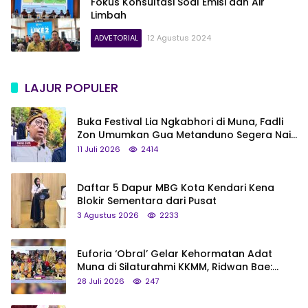
Fokus Konsultasi Soal Emisi dan Air
Limbah
ADVETORIAL
12 Agustus 2024
LAJUR POPULER
Buka Festival Lia Ngkabhori di Muna, Fadli
Zon Umumkan Gua Metanduno Segera Naik
Status Jadi Cagar Budaya Nasional
11 Juli 2026
2414
Daftar 5 Dapur MBG Kota Kendari Kena
Blokir Sementara dari Pusat
3 Agustus 2026
2233
Euforia ‘Obral’ Gelar Kehormatan Adat
Muna di Silaturahmi KKMM, Ridwan Bae:
Saya Bukan Tipe Begitu, Belum Pantas!
28 Juli 2026
247