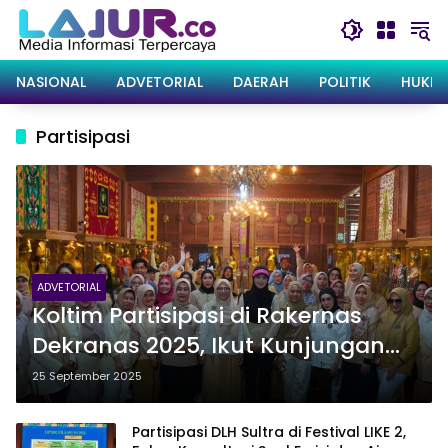
Langsung
ke
konten
NASIONAL
ADVETORIAL
DAERAH
POLITIK
HUKRI
Partisipasi
ADVETORIAL
Koltim Partisipasi di Rakernas
Dekranas 2025, Ikut Kunjungan
ke Anjungan Sultra di TMII
25 September 2025
Partisipasi DLH Sultra di Festival LIKE 2,