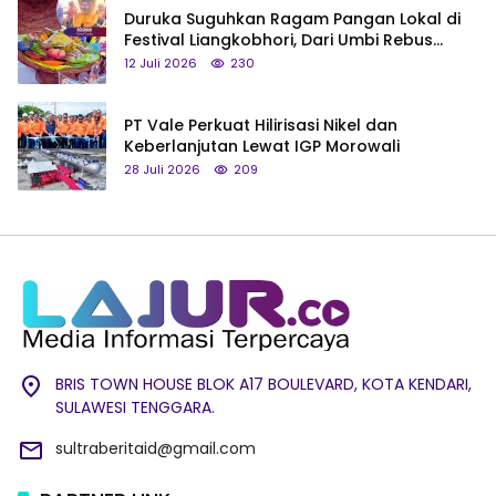
Duruka Suguhkan Ragam Pangan Lokal di
Festival Liangkobhori, Dari Umbi Rebus
hingga Tumpeng Beras Muna
12 Juli 2026
230
PT Vale Perkuat Hilirisasi Nikel dan
Keberlanjutan Lewat IGP Morowali
28 Juli 2026
209
BRIS TOWN HOUSE BLOK A17 BOULEVARD, KOTA KENDARI,
SULAWESI TENGGARA.
sultraberitaid@gmail.com