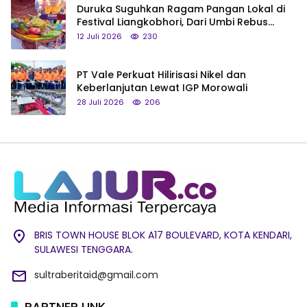
Duruka Suguhkan Ragam Pangan Lokal di
Festival Liangkobhori, Dari Umbi Rebus
hingga Tumpeng Beras Muna
12 Juli 2026
230
PT Vale Perkuat Hilirisasi Nikel dan
Keberlanjutan Lewat IGP Morowali
28 Juli 2026
206
BRIS TOWN HOUSE BLOK A17 BOULEVARD, KOTA KENDARI,
SULAWESI TENGGARA.
sultraberitaid@gmail.com
PARTNER LINK