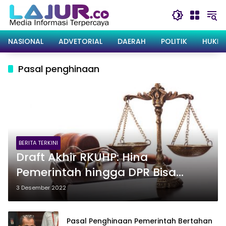
Langsung
ke
konten
NASIONAL
ADVETORIAL
DAERAH
POLITIK
HUKRI
Pasal penghinaan
BERITA TERKINI
Draft Akhir RKUHP: Hina
Pemerintah hingga DPR Bisa
Dipidana 1,5 Tahun
3 Desember 2022
Pasal Penghinaan Pemerintah Bertahan