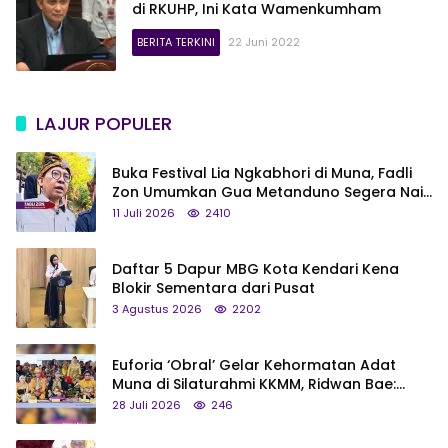
di RKUHP, Ini Kata Wamenkumham
BERITA TERKINI
22 Juni 2022
LAJUR POPULER
Buka Festival Lia Ngkabhori di Muna, Fadli
Zon Umumkan Gua Metanduno Segera Naik
Status Jadi Cagar Budaya Nasional
11 Juli 2026
2410
Daftar 5 Dapur MBG Kota Kendari Kena
Blokir Sementara dari Pusat
3 Agustus 2026
2202
Euforia ‘Obral’ Gelar Kehormatan Adat
Muna di Silaturahmi KKMM, Ridwan Bae:
Saya Bukan Tipe Begitu, Belum Pantas!
28 Juli 2026
246