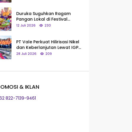
Saya Bukan Tipe Begitu, Belum
Pantas!
Duruka Suguhkan Ragam
Pangan Lokal di Festival
Liangkobhori, Dari Umbi Rebus
12 Juli 2026
230
hingga Tumpeng Beras Muna
PT Vale Perkuat Hilirisasi Nikel
dan Keberlanjutan Lewat IGP
Morowali
28 Juli 2026
209
OMOSI & IKLAN
+62 822-7139-9461