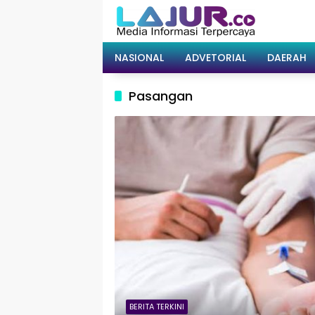
Langsung
ke
konten
NASIONAL
ADVETORIAL
DAERAH
Pasangan
BERITA TERKINI