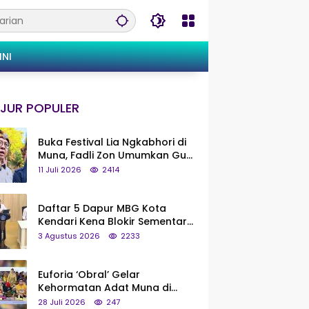
INI
JUR POPULER
Buka Festival Lia Ngkabhori di
Muna, Fadli Zon Umumkan Gua
Metanduno Segera Naik Status
11 Juli 2026
2414
Jadi Cagar Budaya Nasional
Daftar 5 Dapur MBG Kota
Kendari Kena Blokir Sementara
dari Pusat
3 Agustus 2026
2233
Euforia ‘Obral’ Gelar
Kehormatan Adat Muna di
Silaturahmi KKMM, Ridwan Bae:
28 Juli 2026
247