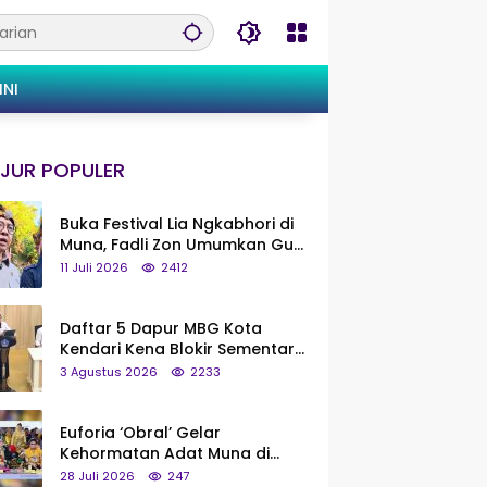
INI
JUR POPULER
Buka Festival Lia Ngkabhori di
Muna, Fadli Zon Umumkan Gua
Metanduno Segera Naik Status
11 Juli 2026
2412
Jadi Cagar Budaya Nasional
Daftar 5 Dapur MBG Kota
Kendari Kena Blokir Sementara
dari Pusat
3 Agustus 2026
2233
Euforia ‘Obral’ Gelar
Kehormatan Adat Muna di
Silaturahmi KKMM, Ridwan Bae:
28 Juli 2026
247