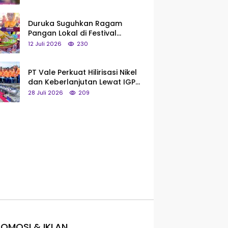
Saya Bukan Tipe Begitu, Belum
Pantas!
Duruka Suguhkan Ragam
Pangan Lokal di Festival
Liangkobhori, Dari Umbi Rebus
12 Juli 2026
230
hingga Tumpeng Beras Muna
PT Vale Perkuat Hilirisasi Nikel
dan Keberlanjutan Lewat IGP
Morowali
28 Juli 2026
209
OMOSI & IKLAN