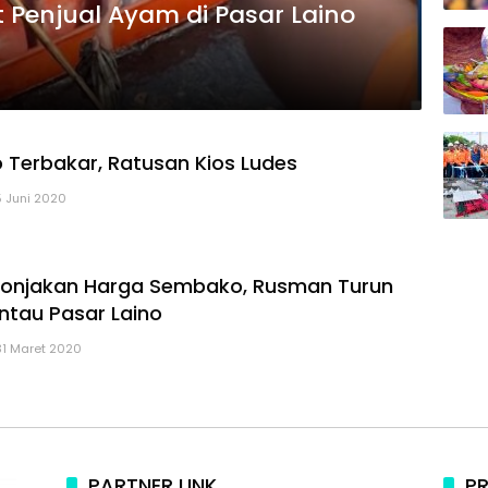
Penjual Ayam di Pasar Laino
o Terbakar, Ratusan Kios Ludes
5 Juni 2020
 Lonjakan Harga Sembako, Rusman Turun
tau Pasar Laino
31 Maret 2020
PARTNER LINK
PR