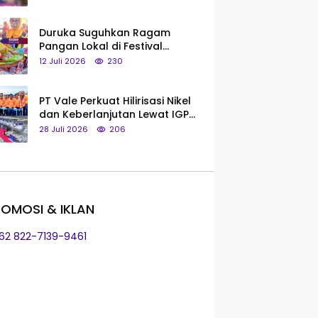
Saya Bukan Tipe Begitu, Belum
Pantas!
Duruka Suguhkan Ragam
Pangan Lokal di Festival
Liangkobhori, Dari Umbi Rebus
12 Juli 2026
230
hingga Tumpeng Beras Muna
PT Vale Perkuat Hilirisasi Nikel
dan Keberlanjutan Lewat IGP
Morowali
28 Juli 2026
206
OMOSI & IKLAN
+62 822-7139-9461