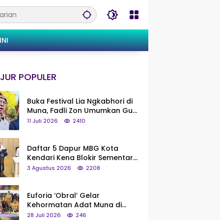
INI
JUR POPULER
Buka Festival Lia Ngkabhori di
Muna, Fadli Zon Umumkan Gua
Metanduno Segera Naik Status
11 Juli 2026
2410
Jadi Cagar Budaya Nasional
Daftar 5 Dapur MBG Kota
Kendari Kena Blokir Sementara
dari Pusat
3 Agustus 2026
2208
Euforia ‘Obral’ Gelar
Kehormatan Adat Muna di
Silaturahmi KKMM, Ridwan Bae:
28 Juli 2026
246