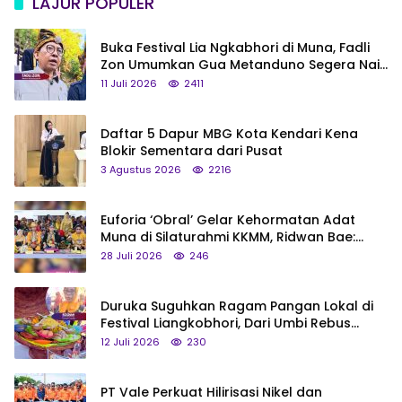
LAJUR POPULER
Buka Festival Lia Ngkabhori di Muna, Fadli
Zon Umumkan Gua Metanduno Segera Naik
Status Jadi Cagar Budaya Nasional
11 Juli 2026
2411
Daftar 5 Dapur MBG Kota Kendari Kena
Blokir Sementara dari Pusat
3 Agustus 2026
2216
Euforia ‘Obral’ Gelar Kehormatan Adat
Muna di Silaturahmi KKMM, Ridwan Bae:
Saya Bukan Tipe Begitu, Belum Pantas!
28 Juli 2026
246
Duruka Suguhkan Ragam Pangan Lokal di
Festival Liangkobhori, Dari Umbi Rebus
hingga Tumpeng Beras Muna
12 Juli 2026
230
PT Vale Perkuat Hilirisasi Nikel dan