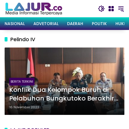
Langsung
ke
konten
NASIONAL
ADVETORIAL
DAERAH
POLITIK
HUKRI
Pelindo IV
BERITA TERKINI
Konflik Dua Kelompok Buruh di
Pelabuhan Bungkutoko Berakhir
Damai
16 November 2022