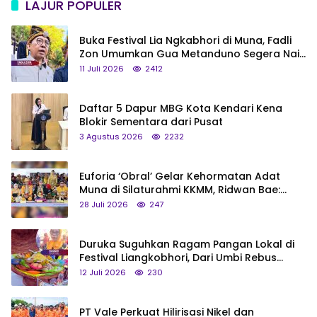
LAJUR POPULER
Buka Festival Lia Ngkabhori di Muna, Fadli
Zon Umumkan Gua Metanduno Segera Naik
Status Jadi Cagar Budaya Nasional
11 Juli 2026
2412
Daftar 5 Dapur MBG Kota Kendari Kena
Blokir Sementara dari Pusat
3 Agustus 2026
2232
Euforia ‘Obral’ Gelar Kehormatan Adat
Muna di Silaturahmi KKMM, Ridwan Bae:
Saya Bukan Tipe Begitu, Belum Pantas!
28 Juli 2026
247
Duruka Suguhkan Ragam Pangan Lokal di
Festival Liangkobhori, Dari Umbi Rebus
hingga Tumpeng Beras Muna
12 Juli 2026
230
PT Vale Perkuat Hilirisasi Nikel dan