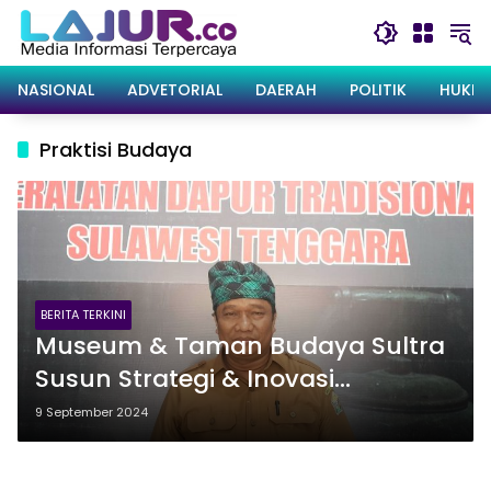
Langsung
ke
konten
NASIONAL
ADVETORIAL
DAERAH
POLITIK
HUKRI
Praktisi Budaya
BERITA TERKINI
Museum & Taman Budaya Sultra
Susun Strategi & Inovasi
Tingkatkan Angka Pengunjung
9 September 2024