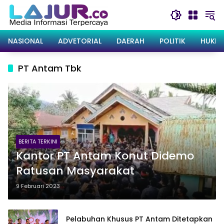
Langsung
ke
konten
NASIONAL
ADVETORIAL
DAERAH
POLITIK
HUKRI
PT Antam Tbk
BERITA TERKINI
Kantor PT Antam Konut Didemo
Ratusan Masyarakat
9 Februari 2023
Pelabuhan Khusus PT Antam Ditetapkan