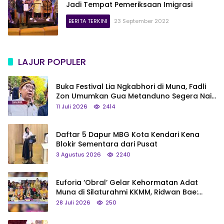
Jadi Tempat Pemeriksaan Imigrasi
BERITA TERKINI
23 September 2022
LAJUR POPULER
Buka Festival Lia Ngkabhori di Muna, Fadli
Zon Umumkan Gua Metanduno Segera Naik
Status Jadi Cagar Budaya Nasional
11 Juli 2026
2414
Daftar 5 Dapur MBG Kota Kendari Kena
Blokir Sementara dari Pusat
3 Agustus 2026
2240
Euforia ‘Obral’ Gelar Kehormatan Adat
Muna di Silaturahmi KKMM, Ridwan Bae:
Saya Bukan Tipe Begitu, Belum Pantas!
28 Juli 2026
250