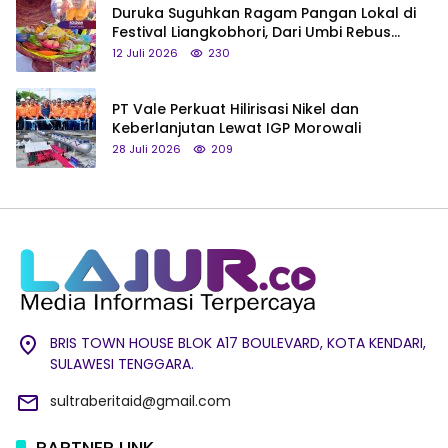
Duruka Suguhkan Ragam Pangan Lokal di
Festival Liangkobhori, Dari Umbi Rebus
hingga Tumpeng Beras Muna
12 Juli 2026
230
PT Vale Perkuat Hilirisasi Nikel dan
Keberlanjutan Lewat IGP Morowali
28 Juli 2026
209
BRIS TOWN HOUSE BLOK A17 BOULEVARD, KOTA KENDARI,
SULAWESI TENGGARA.
sultraberitaid@gmail.com
PARTNER LINK