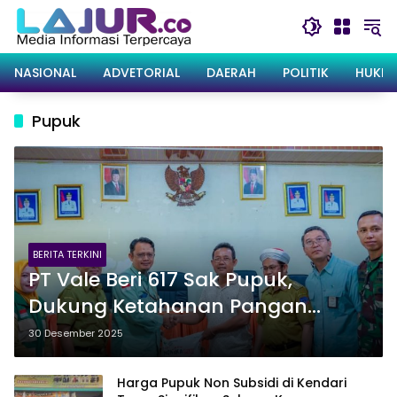
Langsung
ke
konten
NASIONAL
ADVETORIAL
DAERAH
POLITIK
HUKRI
Pupuk
BERITA TERKINI
PT Vale Beri 617 Sak Pupuk,
Dukung Ketahanan Pangan
Petani Desa Huko-Huko, Kolaka
30 Desember 2025
Harga Pupuk Non Subsidi di Kendari