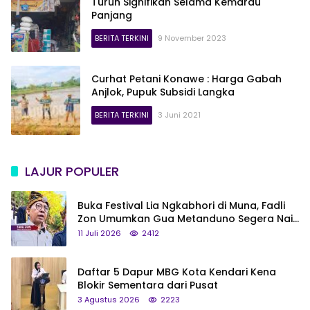
Turun Signifikan Selama Kemarau
Panjang
BERITA TERKINI
9 November 2023
Curhat Petani Konawe : Harga Gabah
Anjlok, Pupuk Subsidi Langka
BERITA TERKINI
3 Juni 2021
LAJUR POPULER
Buka Festival Lia Ngkabhori di Muna, Fadli
Zon Umumkan Gua Metanduno Segera Naik
Status Jadi Cagar Budaya Nasional
11 Juli 2026
2412
Daftar 5 Dapur MBG Kota Kendari Kena
Blokir Sementara dari Pusat
3 Agustus 2026
2223