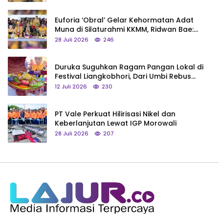
Euforia ‘Obral’ Gelar Kehormatan Adat
Muna di Silaturahmi KKMM, Ridwan Bae:
Saya Bukan Tipe Begitu, Belum Pantas!
28 Juli 2026
246
Duruka Suguhkan Ragam Pangan Lokal di
Festival Liangkobhori, Dari Umbi Rebus
hingga Tumpeng Beras Muna
12 Juli 2026
230
PT Vale Perkuat Hilirisasi Nikel dan
Keberlanjutan Lewat IGP Morowali
28 Juli 2026
207