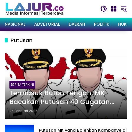
Langsung
ke
konten
NASIONAL
ADVETORIAL
DAERAH
POLITIK
HUKRI
Putusan
BERITA TERKINI
Termasuk Buton Tengah, MK
Bacakan Putusan 40 Gugatan
Hasil Pilkada Hari ini
24 Februari 2025
Putusan MK yang Bolehkan Kampanye di