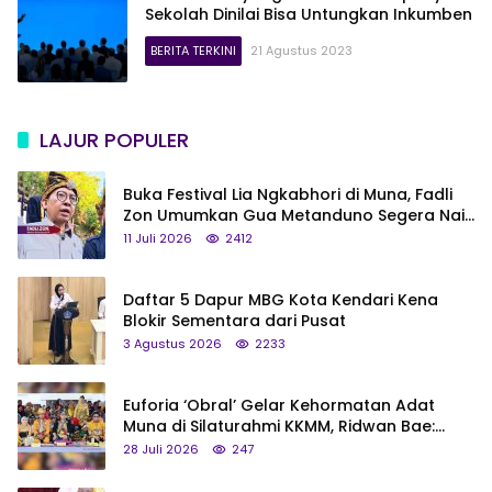
Sekolah Dinilai Bisa Untungkan Inkumben
BERITA TERKINI
21 Agustus 2023
LAJUR POPULER
Buka Festival Lia Ngkabhori di Muna, Fadli
Zon Umumkan Gua Metanduno Segera Naik
Status Jadi Cagar Budaya Nasional
11 Juli 2026
2412
Daftar 5 Dapur MBG Kota Kendari Kena
Blokir Sementara dari Pusat
3 Agustus 2026
2233
Euforia ‘Obral’ Gelar Kehormatan Adat
Muna di Silaturahmi KKMM, Ridwan Bae:
Saya Bukan Tipe Begitu, Belum Pantas!
28 Juli 2026
247