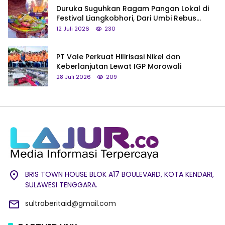
Duruka Suguhkan Ragam Pangan Lokal di
Festival Liangkobhori, Dari Umbi Rebus
hingga Tumpeng Beras Muna
12 Juli 2026
230
PT Vale Perkuat Hilirisasi Nikel dan
Keberlanjutan Lewat IGP Morowali
28 Juli 2026
209
BRIS TOWN HOUSE BLOK A17 BOULEVARD, KOTA KENDARI,
SULAWESI TENGGARA.
sultraberitaid@gmail.com