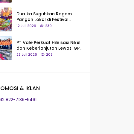
Saya Bukan Tipe Begitu, Belum
Pantas!
Duruka Suguhkan Ragam
Pangan Lokal di Festival
Liangkobhori, Dari Umbi Rebus
12 Juli 2026
230
hingga Tumpeng Beras Muna
PT Vale Perkuat Hilirisasi Nikel
dan Keberlanjutan Lewat IGP
Morowali
28 Juli 2026
208
OMOSI & IKLAN
+62 822-7139-9461