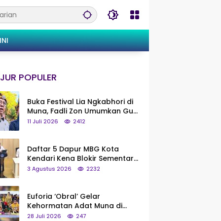
INI
JUR POPULER
Buka Festival Lia Ngkabhori di
Muna, Fadli Zon Umumkan Gua
Metanduno Segera Naik Status
11 Juli 2026
2412
Jadi Cagar Budaya Nasional
Daftar 5 Dapur MBG Kota
Kendari Kena Blokir Sementara
dari Pusat
3 Agustus 2026
2232
Euforia ‘Obral’ Gelar
Kehormatan Adat Muna di
Silaturahmi KKMM, Ridwan Bae:
28 Juli 2026
247