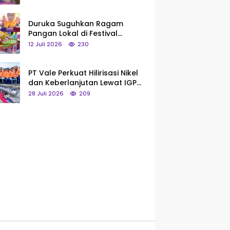
Saya Bukan Tipe Begitu, Belum
Pantas!
Duruka Suguhkan Ragam
Pangan Lokal di Festival
Liangkobhori, Dari Umbi Rebus
12 Juli 2026
230
hingga Tumpeng Beras Muna
PT Vale Perkuat Hilirisasi Nikel
dan Keberlanjutan Lewat IGP
Morowali
28 Juli 2026
209