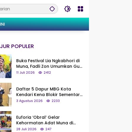
INI
JUR POPULER
Buka Festival Lia Ngkabhori di
Muna, Fadli Zon Umumkan Gua
Metanduno Segera Naik Status
11 Juli 2026
2412
Jadi Cagar Budaya Nasional
Daftar 5 Dapur MBG Kota
Kendari Kena Blokir Sementara
dari Pusat
3 Agustus 2026
2233
Euforia ‘Obral’ Gelar
Kehormatan Adat Muna di
Silaturahmi KKMM, Ridwan Bae:
28 Juli 2026
247