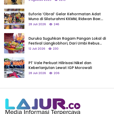
Euforia ‘Obral’ Gelar Kehormatan Adat
Muna di Silaturahmi KKMM, Ridwan Bae:
Saya Bukan Tipe Begitu, Belum Pantas!
28 Juli 2026
246
Duruka Suguhkan Ragam Pangan Lokal di
Festival Liangkobhori, Dari Umbi Rebus
hingga Tumpeng Beras Muna
12 Juli 2026
230
PT Vale Perkuat Hilirisasi Nikel dan
Keberlanjutan Lewat IGP Morowali
28 Juli 2026
206