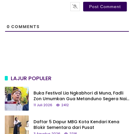
s
i
t
e
0
COMMENTS
LAJUR POPULER
Buka Festival Lia Ngkabhori di Muna, Fadli
Zon Umumkan Gua Metanduno Segera Naik
Status Jadi Cagar Budaya Nasional
11 Juli 2026
2412
Daftar 5 Dapur MBG Kota Kendari Kena
Blokir Sementara dari Pusat
3 Agustus 2026
2216