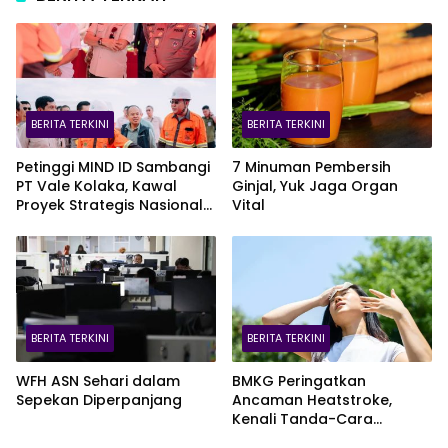
BERITA TERKINI
BERITA TERKINI
Petinggi MIND ID Sambangi
7 Minuman Pembersih
PT Vale Kolaka, Kawal
Ginjal, Yuk Jaga Organ
Proyek Strategis Nasional
Vital
Blok Pomalaa
BERITA TERKINI
BERITA TERKINI
WFH ASN Sehari dalam
BMKG Peringatkan
Sepekan Diperpanjang
Ancaman Heatstroke,
Kenali Tanda-Cara
Penanganannya