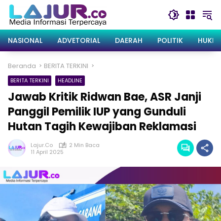
Langsung
ke
konten
NASIONAL
ADVETORIAL
DAERAH
POLITIK
HUKRI
Beranda
BERITA TERKINI
BERITA TERKINI
HEADLINE
Jawab Kritik Ridwan Bae, ASR Janji
Panggil Pemilik IUP yang Gunduli
Hutan Tagih Kewajiban Reklamasi
Lajur.co
2 Min Baca
11 April 2025