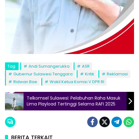
Tag:
Andi Sumangerukka
ASR
Gubernur Sulawesi Tenggara
Kritik
Reklamasi
Ridwan Bae
Wakil Ketua Komisi V DPR RI
Telkomsel Sulawesi: Pelabuhan Raha Masuk
Lima Playload Tertinggi Selama RAFI 2025
BERITA TERKAIT