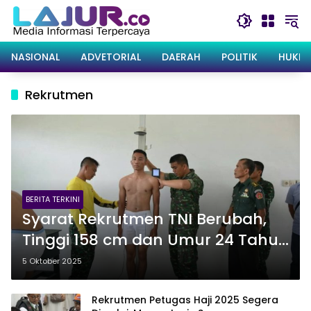
Langsung
ke
konten
NASIONAL
ADVETORIAL
DAERAH
POLITIK
HUKRI
Rekrutmen
BERITA TERKINI
Syarat Rekrutmen TNI Berubah,
Tinggi 158 cm dan Umur 24 Tahun
Bisa Jadi Tentara
5 Oktober 2025
Rekrutmen Petugas Haji 2025 Segera