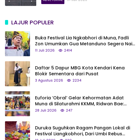
LAJUR POPULER
Buka Festival Lia Ngkabhori di Muna, Fadli
Zon Umumkan Gua Metanduno Segera Naik
Status Jadi Cagar Budaya Nasional
11 Juli 2026
2414
Daftar 5 Dapur MBG Kota Kendari Kena
Blokir Sementara dari Pusat
3 Agustus 2026
2234
Euforia ‘Obral’ Gelar Kehormatan Adat
Muna di Silaturahmi KKMM, Ridwan Bae:
Saya Bukan Tipe Begitu, Belum Pantas!
28 Juli 2026
247
Duruka Suguhkan Ragam Pangan Lokal di
Festival Liangkobhori, Dari Umbi Rebus
hingga Tumpeng Beras Muna