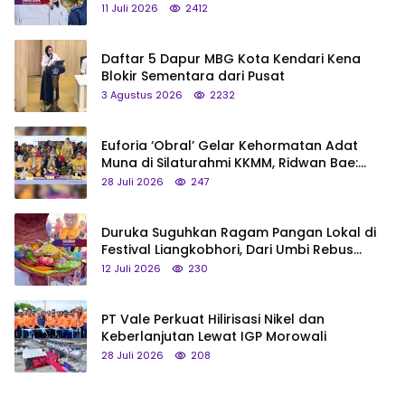
Status Jadi Cagar Budaya Nasional
11 Juli 2026
2412
Daftar 5 Dapur MBG Kota Kendari Kena
Blokir Sementara dari Pusat
3 Agustus 2026
2232
Euforia ‘Obral’ Gelar Kehormatan Adat
Muna di Silaturahmi KKMM, Ridwan Bae:
Saya Bukan Tipe Begitu, Belum Pantas!
28 Juli 2026
247
Duruka Suguhkan Ragam Pangan Lokal di
Festival Liangkobhori, Dari Umbi Rebus
hingga Tumpeng Beras Muna
12 Juli 2026
230
PT Vale Perkuat Hilirisasi Nikel dan
Keberlanjutan Lewat IGP Morowali
28 Juli 2026
208