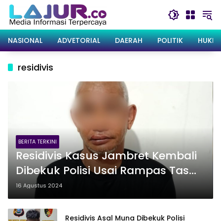
Langsung
ke
konten
NASIONAL
ADVETORIAL
DAERAH
POLITIK
HUKRI
residivis
BERITA TERKINI
Residivis Kasus Jambret Kembali
Dibekuk Polisi Usai Rampas Tas
Milik perempuan di BTN Kendari
16 Agustus 2024
Permai
Residivis Asal Muna Dibekuk Polisi